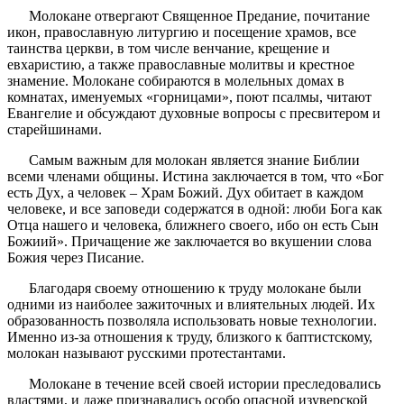
Молокане отвергают Священное Предание, почитание
икон, православную литургию и посещение храмов, все
таинства церкви, в том числе венчание, крещение и
евхаристию, а также православные молитвы и крестное
знамение. Молокане собираются в молельных домах в
комнатах, именуемых «горницами», поют псалмы, читают
Евангелие и обсуждают духовные вопросы с пресвитером и
старейшинами.
Самым важным для молокан является знание Библии
всеми членами общины. Истина заключается в том, что «Бог
есть Дух, а человек – Храм Божий. Дух обитает в каждом
человеке, и все заповеди содержатся в одной: люби Бога как
Отца нашего и человека, ближнего своего, ибо он есть Сын
Божиий». Причащение же заключается во вкушении слова
Божия через Писание.
Благодаря своему отношению к труду молокане были
одними из наиболее зажиточных и влиятельных людей. Их
образованность позволяла использовать новые технологии.
Именно из-за отношения к труду, близкого к баптистскому,
молокан называют русскими протестантами.
Молокане в течение всей своей истории преследовались
властями, и даже признавались особо опасной изуверской