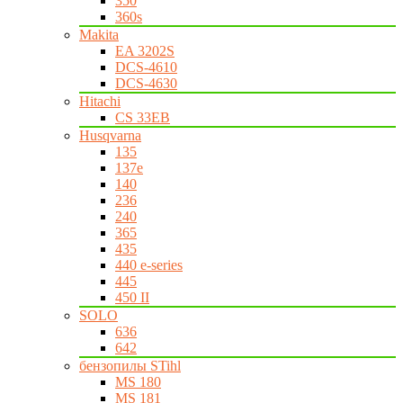
350
360s
Makita
EA 3202S
DCS-4610
DCS-4630
Hitachi
CS 33EB
Husqvarna
135
137e
140
236
240
365
435
440 e-series
445
450 II
SOLO
636
642
бензопилы STihl
MS 180
MS 181