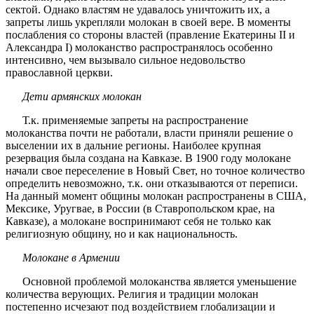
сектой. Однако властям не удавалось уничтожить их, а
запреты лишь укрепляли молокан в своей вере. В моменты
послабления со стороны властей (правление Екатерины II и
Александра I) молоканство распространялось особенно
интенсивно, чем вызывало сильное недовольство
православной церкви.
Дети армянских молокан
Т.к. применяемые запреты на распространение
молоканства почти не работали, власти приняли решение о
выселении их в дальние регионы. Наиболее крупная
резервация была создана на Кавказе. В 1900 году молокане
начали свое переселение в Новый Свет, но точное количество
определить невозможно, т.к. они отказываются от переписи.
На данный момент общины молокан распространены в США,
Мексике, Уругвае, в России (в Ставропольском крае, на
Кавказе), а молокане воспринимают себя не только как
религиозную общину, но и как национальность.
Молокане в Армении
Основной проблемой молоканства является уменьшение
количества верующих. Религия и традиции молокан
постепенно исчезают под воздействием глобализации и