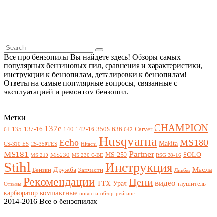
Все про бензопилы Вы найдете здесь! Обзоры самых
популярных бензиновых пил, сравнения и характеристики,
инструкции к бензопилам, деталировки к бензопилам!
Ответы на самые популярные вопросы, связанные с
эксплуатацией и ремонтом бензопил.
Метки
CHAMPION
137e
135
137-16
140
142-16
350S
636
Carver
61
642
Husqvarna
Echo
MS180
Makita
CS-310 ES
CS-350TES
Hitachi
Partner
MS181
MS 250
SOLO
MS230
MS 210
MS 230 C-BE
RSG 38-16
Stihl
Инструкция
Масла
Дружба
Бензин
Запчасти
Ликбез
Рекомендации
Цепи
видео
ТТХ
Урал
глушитель
Отзывы
компактные
карбюратор
новости
обзор
рейтинг
2014-2016 Все о бензопилах