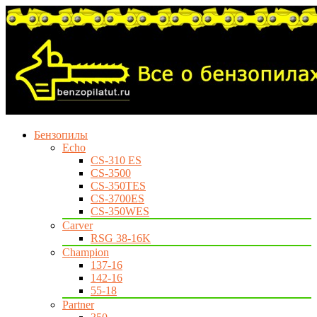
Бензопилы
Echo
CS-310 ES
CS-3500
CS-350TES
CS-3700ES
CS-350WES
Carver
RSG 38-16K
Champion
137-16
142-16
55-18
Partner