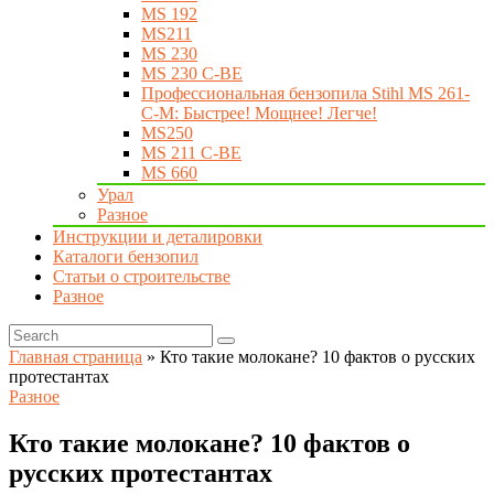
MS 192
MS211
MS 230
MS 230 C-BE
Профессиональная бензопила Stihl MS 261-
C-M: Быстрее! Мощнее! Легче!
MS250
MS 211 C-BE
MS 660
Урал
Разное
Инструкции и деталировки
Каталоги бензопил
Статьи о строительстве
Разное
Главная страница
»
Кто такие молокане? 10 фактов о русских
протестантах
Разное
Кто такие молокане? 10 фактов о
русских протестантах