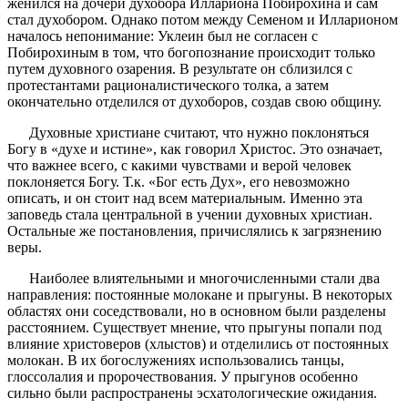
женился на дочери духобора Иллариона Побирохина и сам
стал духобором. Однако потом между Семеном и Илларионом
началось непонимание: Уклеин был не согласен с
Побирохиным в том, что богопознание происходит только
путем духовного озарения. В результате он сблизился с
протестантами рационалистического толка, а затем
окончательно отделился от духоборов, создав свою общину.
Духовные христиане считают, что нужно поклоняться
Богу в «духе и истине», как говорил Христос. Это означает,
что важнее всего, с какими чувствами и верой человек
поклоняется Богу. Т.к. «Бог есть Дух», его невозможно
описать, и он стоит над всем материальным. Именно эта
заповедь стала центральной в учении духовных христиан.
Остальные же постановления, причислялись к загрязнению
веры.
Наиболее влиятельными и многочисленными стали два
направления: постоянные молокане и прыгуны. В некоторых
областях они соседствовали, но в основном были разделены
расстоянием. Существует мнение, что прыгуны попали под
влияние христоверов (хлыстов) и отделились от постоянных
молокан. В их богослужениях использовались танцы,
глоссолалия и пророчествования. У прыгунов особенно
сильно были распространены эсхатологические ожидания.