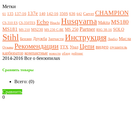
Метки
CHAMPION
137e
135
137-16
140
142-16
350S
636
Carver
61
642
Husqvarna
Echo
MS180
Makita
CS-310 ES
CS-350TES
Hitachi
Partner
MS181
MS 250
SOLO
MS230
MS 210
MS 230 C-BE
RSG 38-16
Stihl
Инструкция
Масла
Дружба
Бензин
Запчасти
Ликбез
Рекомендации
Цепи
видео
ТТХ
Урал
глушитель
Отзывы
компактные
карбюратор
новости
обзор
рейтинг
2014-2016 Все о бензопилах
Сравнить товары
Всего: (
0
)
Сравнить
0