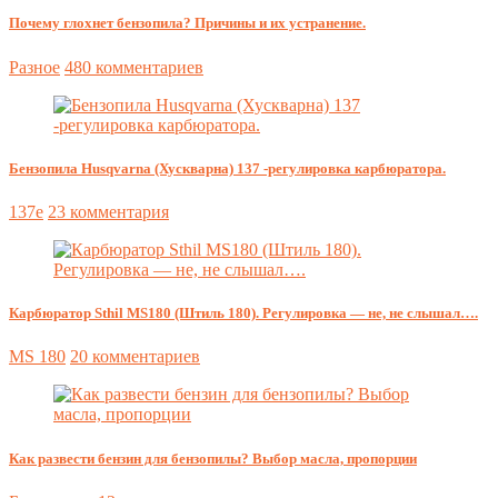
Почему глохнет бензопила? Причины и их устранение.
Разное
480 комментариев
Бензопила Husqvarna (Хускварна) 137 -регулировка карбюратора.
137e
23 комментария
Карбюратор Sthil MS180 (Штиль 180). Регулировка — не, не слышал….
MS 180
20 комментариев
Как развести бензин для бензопилы? Выбор масла, пропорции