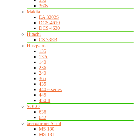
350
360s
Makita
EA 3202S
DCS-4610
DCS-4630
Hitachi
CS 33EB
Husqvarna
135
137e
140
236
240
365
435
440 e-series
445
450 II
SOLO
636
642
бензопилы STihl
MS 180
MS 181