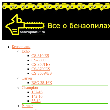
Бензопилы
Echo
CS-310 ES
CS-3500
CS-350TES
CS-3700ES
CS-350WES
Carver
RSG 38-16K
Champion
137-16
142-16
55-18
Partner