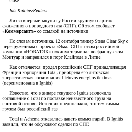
close
Ints Kalnins/Reuters
Литва впервые закупит у России крупную партию
сжиженного природного газа (СПГ). Об этом сообщает
«Коммерсантъ»
со ссылкой на источники.
По словам источника, 12 сентября танкер Stena Clear Sky с
перегруженным с проекта «Ямал СПГ» газом российской
компании «НОВАТЭК» покинул терминал во французском
Монтуар и направился в порт Клайпеда в Литве.
Как отмечается, продал российский СПГ принадлежащая
Франции корпорация Total, приобрела его литовская
энергетическая госкомпания Lietuvos energijos tiekimas
(переименована в Ignitis).
Известно, что в январе текущего Ignitis заключила
соглашение с Total по поставке неизвестного груза на
спотовой основе. Источник предположил, что тем самым
грузом был российский газ.
Total и Achema отказались давать комментарий. В Ignitis
заявили, что не обсуждают сделки по СПГ.