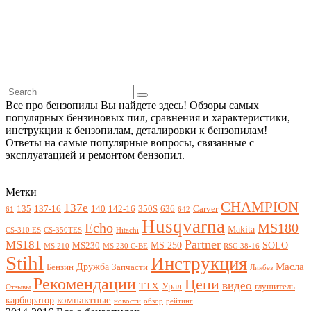
Все про бензопилы Вы найдете здесь! Обзоры самых
популярных бензиновых пил, сравнения и характеристики,
инструкции к бензопилам, деталировки к бензопилам!
Ответы на самые популярные вопросы, связанные с
эксплуатацией и ремонтом бензопил.
Метки
CHAMPION
137e
135
137-16
140
142-16
350S
636
Carver
61
642
Husqvarna
Echo
MS180
Makita
CS-310 ES
CS-350TES
Hitachi
Partner
MS181
MS 250
SOLO
MS230
MS 210
MS 230 C-BE
RSG 38-16
Stihl
Инструкция
Масла
Дружба
Бензин
Запчасти
Ликбез
Рекомендации
Цепи
видео
ТТХ
Урал
глушитель
Отзывы
компактные
карбюратор
новости
обзор
рейтинг