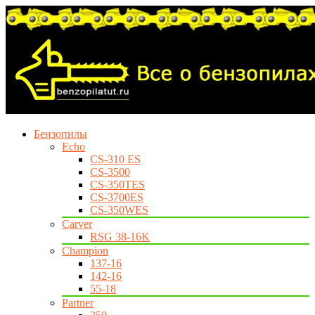
Бензопилы
Echo
CS-310 ES
CS-3500
CS-350TES
CS-3700ES
CS-350WES
Carver
RSG 38-16K
Champion
137-16
142-16
55-18
Partner