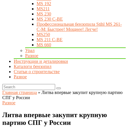
MS 192
MS211
MS 230
MS 230 C-BE
Профессиональная бензопила Stihl MS 261-
C-M: Быстрее! Мощнее! Легче!
MS250
MS 211 C-BE
MS 660
Урал
Разное
Инструкции и деталировки
Каталоги бензопил
Статьи о строительстве
Разное
Главная страница
»
Литва впервые закупит крупную партию
СПГ у России
Разное
Литва впервые закупит крупную
партию СПГ у России