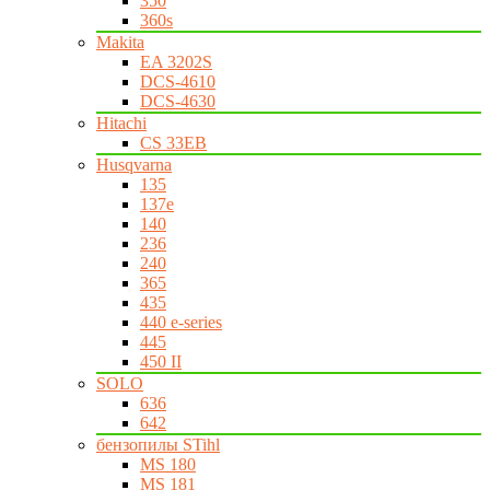
350
360s
Makita
EA 3202S
DCS-4610
DCS-4630
Hitachi
CS 33EB
Husqvarna
135
137e
140
236
240
365
435
440 e-series
445
450 II
SOLO
636
642
бензопилы STihl
MS 180
MS 181