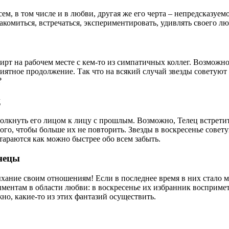
ем, в том числе и в любви, другая же его черта – непредсказуе
знакомиться, встречаться, экспериментировать, удивлять своего 
ирт на рабочем месте с кем-то из симпатичных коллег. Возможно,
ятное продолжение. Так что на всякий случай звезды советуют 
?
ц
олкнуть его лицом к лицу с прошлым. Возможно, Телец встретит
ого, чтобы больше их не повторить. Звезды в воскресенье сове
тараются как можно быстрее обо всем забыть.
нецы
хание своим отношениям! Если в последнее время в них стало мен
ментам в области любви: в воскресенье их избранник воспримет
о, какие-то из этих фантазий осуществить.