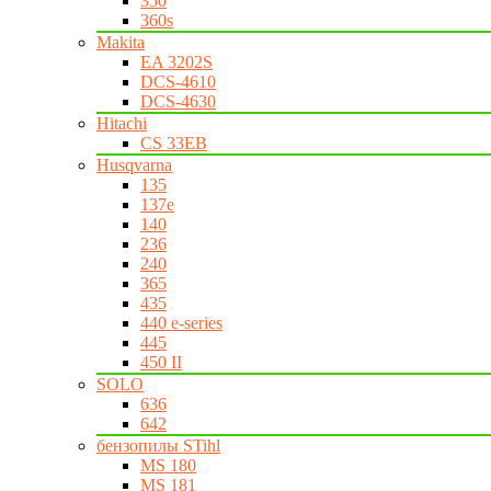
350
360s
Makita
EA 3202S
DCS-4610
DCS-4630
Hitachi
CS 33EB
Husqvarna
135
137e
140
236
240
365
435
440 e-series
445
450 II
SOLO
636
642
бензопилы STihl
MS 180
MS 181