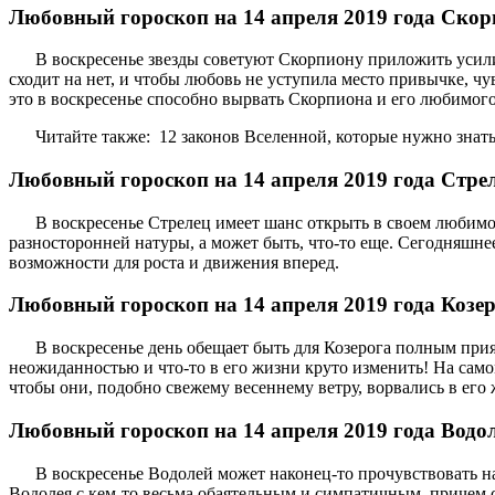
Любовный гороскоп на 14 апреля 2019 года Ско
В воскресенье звезды советуют Скорпиону приложить усилия
сходит на нет, и чтобы любовь не уступила место привычке, ч
это в воскресенье способно вырвать Скорпиона и его любимого
Читайте также: 12 законов Вселенной, которые нужно знать
Любовный гороскоп на 14 апреля 2019 года Стре
В воскресенье Стрелец имеет шанс открыть в своем любимом
разносторонней натуры, а может быть, что-то еще. Сегодняшн
возможности для роста и движения вперед.
Любовный гороскоп на 14 апреля 2019 года Козе
В воскресенье день обещает быть для Козерога полным при
неожиданностью и что-то в его жизни круто изменить! На само
чтобы они, подобно свежему весеннему ветру, ворвались в его 
Любовный гороскоп на 14 апреля 2019 года Водо
В воскресенье Водолей может наконец-то прочувствовать на 
Водолея с кем-то весьма обаятельным и симпатичным, причем 