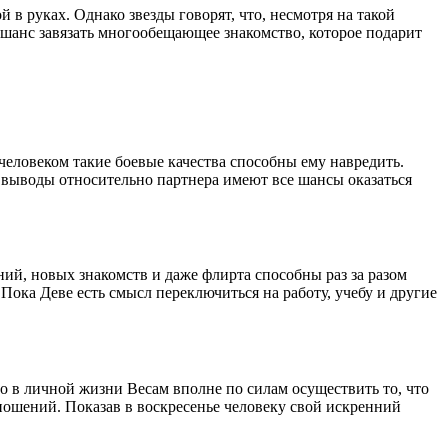
в руках. Однако звезды говорят, что, несмотря на такой
т шанс завязать многообещающее знакомство, которое подарит
человеком такие боевые качества способны ему навредить.
го выводы относительно партнера имеют все шансы оказаться
ий, новых знакомств и даже флирта способны раз за разом
 Пока Деве есть смысл переключиться на работу, учебу и другие
что в личной жизни Весам вполне по силам осуществить то, что
тношений. Показав в воскресенье человеку свой искренний