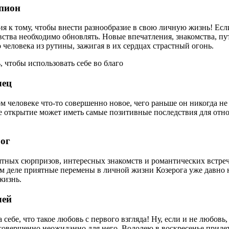
рпион
 к тому, чтобы внести разнообразие в свою личную жизнь! Если
увства необходимо обновлять. Новые впечатления, знакомства, п
 человека из рутины, зажигая в их сердцах страстный огонь.
, чтобы использовать себе во благо
лец
 человеке что-то совершенно новое, чего раньше он никогда не 
ее открытие может иметь самые позитивные последствия для отн
рог
ятных сюрпризов, интересных знакомств и романтических встреч
м деле приятные перемены в личной жизни Козерога уже давно н
жизнь.
лей
себе, что такое любовь с первого взгляда! Ну, если и не любовь
совершенно неожиданно для него. Водолею в воскресенье придет