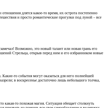
 отношения длятся какое-то время, их острота постепенно
утешествия и просто романтические прогулки под луной – все
замечал! Возможно, это новый талант или новая грань его
ошений Стрельца, открыв перед ним и его избранником новые
. Какие-то события могут оказаться для него полнейшей
азрели; в воскресенье достаточно лишь небольшого толчка,
, то какая-то похожая магия. Ситуация обещает столкнуть
ся призвать на помощь все свое самообладание и выдержку,