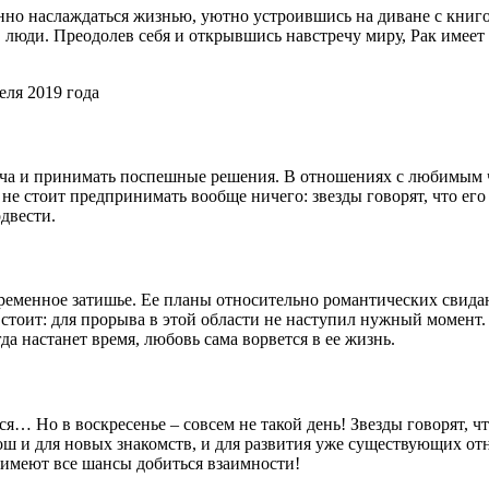
нно наслаждаться жизнью, уютно устроившись на диване с книгой 
в люди. Преодолев себя и открывшись навстречу миру, Рак имее
еля 2019 года
плеча и принимать поспешные решения. В отношениях с любимым 
е не стоит предпринимать вообще ничего: звезды говорят, что е
двести.
ременное затишье. Ее планы относительно романтических свидан
е стоит: для прорыва в этой области не наступил нужный момент.
да настанет время, любовь сама ворвется в ее жизнь.
ся… Но в воскресенье – совсем не такой день! Звезды говорят, 
рош и для новых знакомств, и для развития уже существующих о
ы имеют все шансы добиться взаимности!