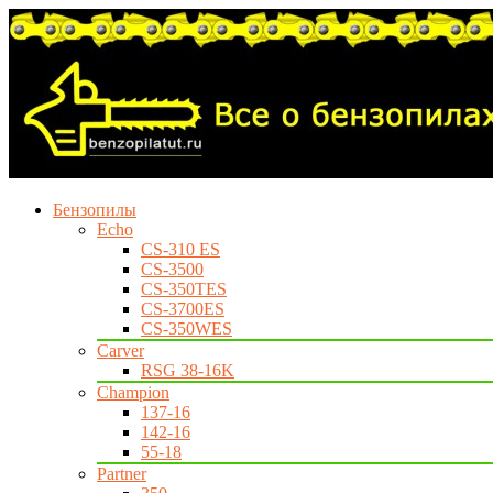
Бензопилы
Echo
CS-310 ES
CS-3500
CS-350TES
CS-3700ES
CS-350WES
Carver
RSG 38-16K
Champion
137-16
142-16
55-18
Partner