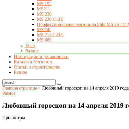
MS 192
MS211
MS 230
MS 230 C-BE
Профессиональная бензопила Stihl MS 261-C-
MS250
MS 211 C-BE
MS 660
Урал
Разное
Инструкции и деталировки
Каталоги бензопил
Статьи о строительстве
Разное
Главная страница
»
Любовный гороскоп на 14 апреля 2019 года 
Разное
Любовный гороскоп на 14 апреля 2019 го
Просмотры