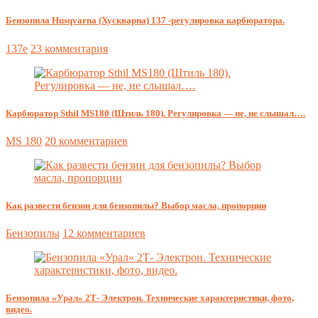
Бензопила Husqvarna (Хускварна) 137 -регулировка карбюратора.
137e
23 комментария
Карбюратор Sthil MS180 (Штиль 180). Регулировка — не, не слышал….
MS 180
20 комментариев
Как развести бензин для бензопилы? Выбор масла, пропорции
Бензопилы
12 комментариев
Бензопила «Урал» 2Т- Электрон. Технические характеристики, фото,
видео.