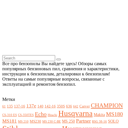
Все про бензопилы Вы найдете здесь! Обзоры самых
популярных бензиновых пил, сравнения и характеристики,
инструкции к бензопилам, деталировки к бензопилам!
Ответы на самые популярные вопросы, связанные с
эксплуатацией и ремонтом бензопил.
Метки
CHAMPION
137e
135
137-16
140
142-16
350S
636
Carver
61
642
Husqvarna
Echo
MS180
Makita
CS-310 ES
CS-350TES
Hitachi
Partner
MS181
MS 250
SOLO
MS230
MS 210
MS 230 C-BE
RSG 38-16