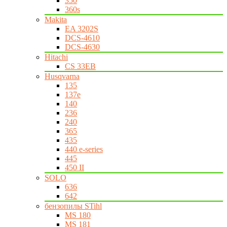
350
360s
Makita
EA 3202S
DCS-4610
DCS-4630
Hitachi
CS 33EB
Husqvarna
135
137e
140
236
240
365
435
440 e-series
445
450 II
SOLO
636
642
бензопилы STihl
MS 180
MS 181