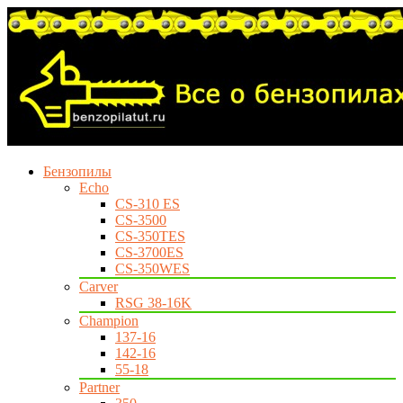
Бензопилы
Echo
CS-310 ES
CS-3500
CS-350TES
CS-3700ES
CS-350WES
Carver
RSG 38-16K
Champion
137-16
142-16
55-18
Partner