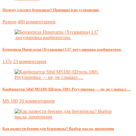
Почему глохнет бензопила? Причины и их устранение.
Разное
480 комментариев
Бензопила Husqvarna (Хускварна) 137 -регулировка карбюратора.
137e
23 комментария
Карбюратор Sthil MS180 (Штиль 180). Регулировка — не, не слышал….
MS 180
20 комментариев
Как развести бензин для бензопилы? Выбор масла, пропорции