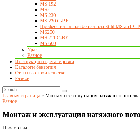
MS 192
MS211
MS 230
MS 230 C-BE
Профессиональная бензопила Stihl MS 261-C-
MS250
MS 211 C-BE
MS 660
Урал
Разное
Инструкции и деталировки
Каталоги бензопил
Статьи о строительстве
Разное
Главная страница
»
Монтаж и эксплуатация натяжного потолка
Разное
Монтаж и эксплуатация натяжного пот
Просмотры