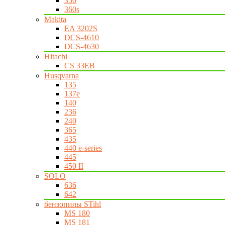
350
360s
Makita
EA 3202S
DCS-4610
DCS-4630
Hitachi
CS 33EB
Husqvarna
135
137e
140
236
240
365
435
440 e-series
445
450 II
SOLO
636
642
бензопилы STihl
MS 180
MS 181