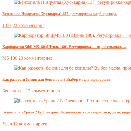
Бензопила Husqvarna (Хускварна) 137 -регулировка карбюратора.
137e
23 комментария
Карбюратор Sthil MS180 (Штиль 180). Регулировка — не, не слышал….
MS 180
20 комментариев
Как развести бензин для бензопилы? Выбор масла, пропорции
Бензопилы
12 комментариев
Бензопила «Урал» 2Т- Электрон. Технические характеристики, фото, видео
Урал
12 комментариев