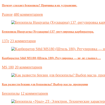
Почему глохнет бензопила? Причины и их устранение.
Разное
480 комментариев
Бензопила Husqvarna (Хускварна) 137 -регулировка карбюратора.
137e
23 комментария
Карбюратор Sthil MS180 (Штиль 180). Регулировка — не, не слышал….
MS 180
20 комментариев
Как развести бензин для бензопилы? Выбор масла, пропорции
Бензопилы
12 комментариев