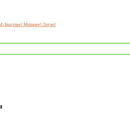
M: Быстрее! Мощнее! Легче!
я