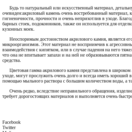
Будь то натуральный или искусственный материал, деталь
очевиден:акриловый камень очень востребованный материал, к
гигиеничности, прочности и очень неприхотлив в уходе. Благ
барных стоек, подоконников, также он используется для отдел
кухонных моек.
Неоспоримым достоинством акрилового камня, является его
микроорганизмов. Этот материал не восприимчив к агрессивны
взаимодействия с кипятком, или в случае падения на него тяж
что она не впитывает запахи и на ней не образовываются пятн
средства.
Цветовая гамма акрилового камня представлена в широком 
уходе, могут прослужить очень долго и всегда иметь хороший в
помощью мыльного раствора с большим количеством воды, а так
Очень редко, вследствие неправильного обращения, изделие
требует дорогостоящих материалов и выполняется очень быстр
Facebook
Twitter