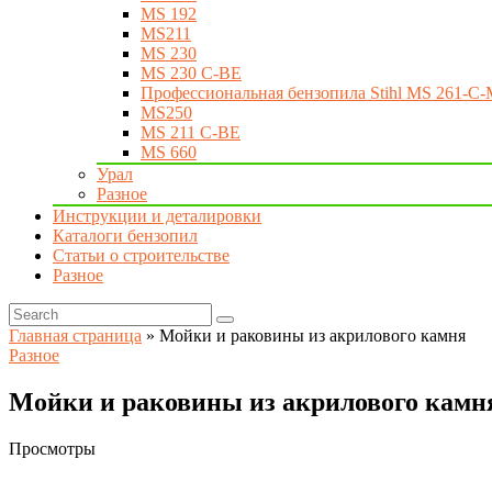
MS 192
MS211
MS 230
MS 230 C-BE
Профессиональная бензопила Stihl MS 261-C-
MS250
MS 211 C-BE
MS 660
Урал
Разное
Инструкции и деталировки
Каталоги бензопил
Статьи о строительстве
Разное
Главная страница
»
Мойки и раковины из акрилового камня
Разное
Мойки и раковины из акрилового камн
Просмотры