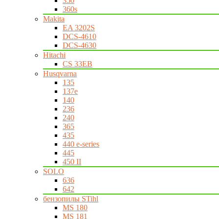
350
360s
Makita
EA 3202S
DCS-4610
DCS-4630
Hitachi
CS 33EB
Husqvarna
135
137e
140
236
240
365
435
440 e-series
445
450 II
SOLO
636
642
бензопилы STihl
MS 180
MS 181