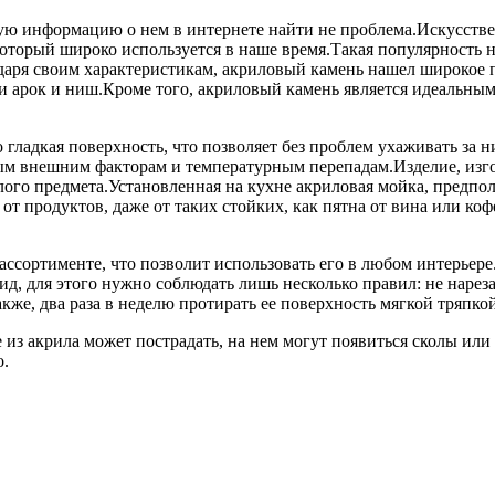
ную информацию о нем в интернете найти не проблема.Искусст
оторый широко используется в наше время.Такая популярность н
одаря своим характеристикам, акриловый камень нашел широкое 
ки арок и ниш.Кроме того, акриловый камень является идеальны
 гладкая поверхность, что позволяет без проблем ухаживать за 
м внешним факторам и температурным перепадам.Изделие, изгот
елого предмета.Установленная на кухне акриловая мойка, предпо
а от продуктов, даже от таких стойких, как пятна от вина или 
ассортименте, что позволит использовать его в любом интерьер
ид, для этого нужно соблюдать лишь несколько правил: не нарез
же, два раза в неделю протирать ее поверхность мягкой тряпкой
 из акрила может пострадать, на нем могут появиться сколы или 
о.