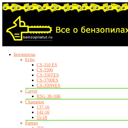
Бензопилы
Echo
CS-310 ES
CS-3500
CS-350TES
CS-3700ES
CS-350WES
Carver
RSG 38-16K
Champion
137-16
142-16
55-18
Partner