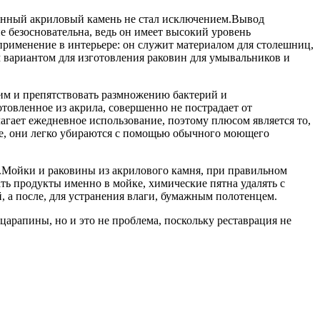
венный акриловый камень не стал исключением.Вывод
е безосновательна, ведь он имеет высокий уровень
применение в интерьере: он служит материалом для столешниц,
м вариантом для изготовления раковин для умывальников и
ним и препятствовать размножению бактерий и
овленное из акрила, совершенно не пострадает от
лагает ежедневное использование, поэтому плюсом является то,
кофе, они легко убираются с помощью обычного моющего
е.Мойки и раковины из акрилового камня, при правильном
ать продукты именно в мойке, химические пятна удалять с
, а после, для устранения влаги, бумажным полотенцем.
царапины, но и это не проблема, поскольку реставрация не