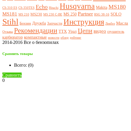
Husqvarna
Echo
MS180
Makita
CS-310 ES
CS-350TES
Hitachi
Partner
MS181
MS 250
SOLO
MS230
MS 210
MS 230 C-BE
RSG 38-16
Stihl
Инструкция
Масла
Дружба
Бензин
Запчасти
Ликбез
Рекомендации
Цепи
видео
ТТХ
Урал
глушитель
Отзывы
компактные
карбюратор
новости
обзор
рейтинг
2014-2016 Все о бензопилах
Сравнить товары
Всего: (
0
)
Сравнить
0