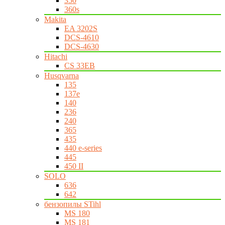
350
360s
Makita
EA 3202S
DCS-4610
DCS-4630
Hitachi
CS 33EB
Husqvarna
135
137e
140
236
240
365
435
440 e-series
445
450 II
SOLO
636
642
бензопилы STihl
MS 180
MS 181