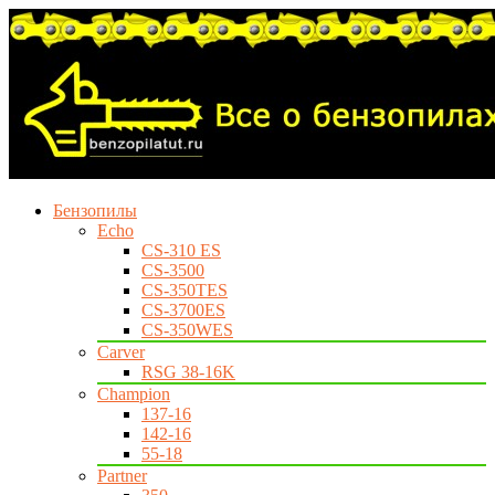
Бензопилы
Echo
CS-310 ES
CS-3500
CS-350TES
CS-3700ES
CS-350WES
Carver
RSG 38-16K
Champion
137-16
142-16
55-18
Partner