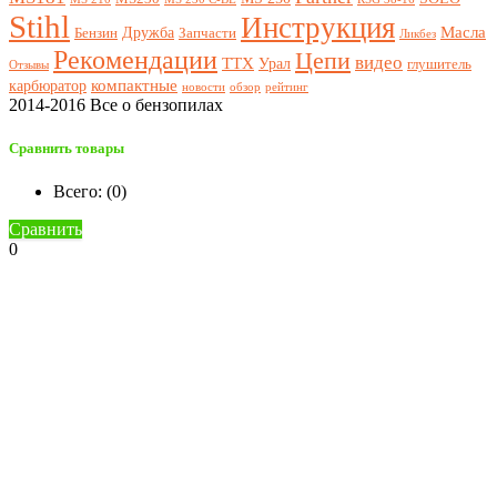
Stihl
Инструкция
Масла
Дружба
Бензин
Запчасти
Ликбез
Рекомендации
Цепи
видео
ТТХ
Урал
глушитель
Отзывы
компактные
карбюратор
новости
обзор
рейтинг
2014-2016 Все о бензопилах
Сравнить товары
Всего: (
0
)
Сравнить
0