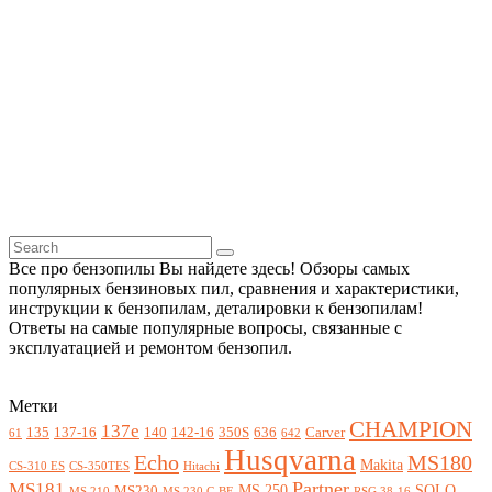
Все про бензопилы Вы найдете здесь! Обзоры самых
популярных бензиновых пил, сравнения и характеристики,
инструкции к бензопилам, деталировки к бензопилам!
Ответы на самые популярные вопросы, связанные с
эксплуатацией и ремонтом бензопил.
Метки
CHAMPION
137e
135
137-16
140
142-16
350S
636
Carver
61
642
Husqvarna
Echo
MS180
Makita
CS-310 ES
CS-350TES
Hitachi
Partner
MS181
MS 250
SOLO
MS230
MS 210
MS 230 C-BE
RSG 38-16