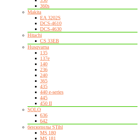
350
360s
Makita
EA 3202S
DCS-4610
DCS-4630
Hitachi
CS 33EB
Husqvarna
135
137e
140
236
240
365
435
440 e-series
445
450 II
SOLO
636
642
бензопилы STihl
MS 180
MS 181