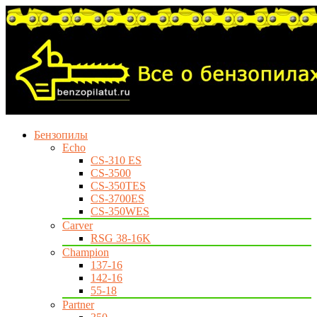
Бензопилы
Echo
CS-310 ES
CS-3500
CS-350TES
CS-3700ES
CS-350WES
Carver
RSG 38-16K
Champion
137-16
142-16
55-18
Partner