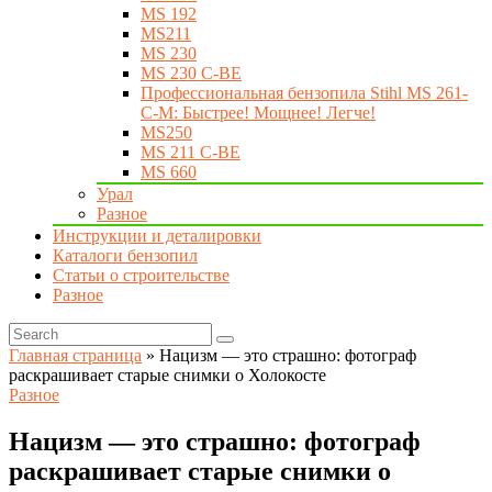
MS 192
MS211
MS 230
MS 230 C-BE
Профессиональная бензопила Stihl MS 261-
C-M: Быстрее! Мощнее! Легче!
MS250
MS 211 C-BE
MS 660
Урал
Разное
Инструкции и деталировки
Каталоги бензопил
Статьи о строительстве
Разное
Главная страница
»
Нацизм — это страшно: фотограф
раскрашивает старые снимки о Холокосте
Разное
Нацизм — это страшно: фотограф
раскрашивает старые снимки о