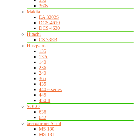
350
360s
Makita
EA 3202S
DCS-4610
DCS-4630
Hitachi
CS 33EB
Husqvarna
135
137e
140
236
240
365
435
440 e-series
445
450 II
SOLO
636
642
бензопилы STihl
MS 180
MS 181