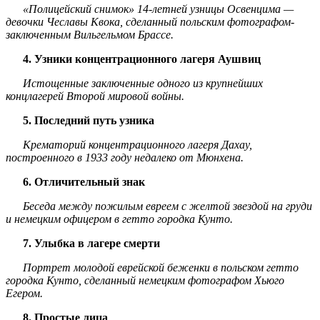
«Полицейский снимок» 14-летней узницы Освенцима —
девочки Чеславы Квока, сделанный польским фотографом-
заключенным Вильгельмом Брассе.
4. Узники концентрационного лагеря Аушвиц
Истощенные заключенные одного из крупнейших
концлагерей Второй мировой войны.
5. Последний путь узника
Крематорий концентрационного лагеря Дахау,
построенного в 1933 году недалеко от Мюнхена.
6. Отличительный знак
Беседа между пожилым евреем с желтой звездой на груди
и немецким офицером в гетто городка Кунто.
7. Улыбка в лагере смерти
Портрет молодой еврейской беженки в польском гетто
городка Кунто, сделанный немецким фотографом Хьюго
Егером.
8. Простые лица