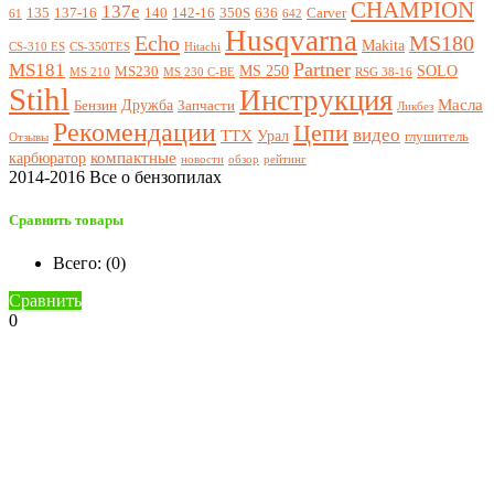
CHAMPION
137e
135
137-16
140
142-16
350S
636
Carver
61
642
Husqvarna
Echo
MS180
Makita
CS-310 ES
CS-350TES
Hitachi
Partner
MS181
MS 250
SOLO
MS230
MS 210
MS 230 C-BE
RSG 38-16
Stihl
Инструкция
Масла
Дружба
Бензин
Запчасти
Ликбез
Рекомендации
Цепи
видео
ТТХ
Урал
глушитель
Отзывы
компактные
карбюратор
новости
обзор
рейтинг
2014-2016 Все о бензопилах
Сравнить товары
Всего: (
0
)
Сравнить
0