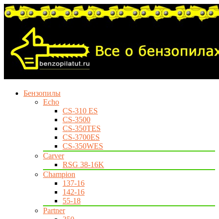
Бензопилы
Echo
CS-310 ES
CS-3500
CS-350TES
CS-3700ES
CS-350WES
Carver
RSG 38-16K
Champion
137-16
142-16
55-18
Partner