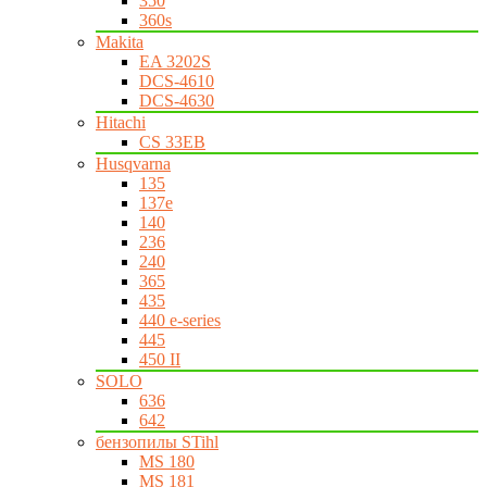
350
360s
Makita
EA 3202S
DCS-4610
DCS-4630
Hitachi
CS 33EB
Husqvarna
135
137e
140
236
240
365
435
440 e-series
445
450 II
SOLO
636
642
бензопилы STihl
MS 180
MS 181