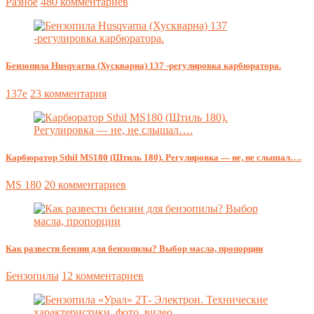
Разное
480 комментариев
Бензопила Husqvarna (Хускварна) 137 -регулировка карбюратора.
137e
23 комментария
Карбюратор Sthil MS180 (Штиль 180). Регулировка — не, не слышал….
MS 180
20 комментариев
Как развести бензин для бензопилы? Выбор масла, пропорции
Бензопилы
12 комментариев