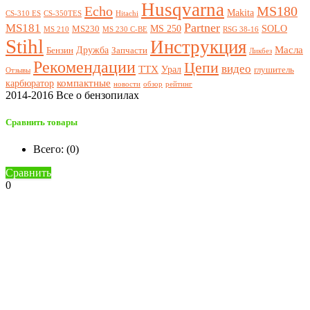
Husqvarna
Echo
MS180
Makita
CS-310 ES
CS-350TES
Hitachi
Partner
MS181
MS 250
SOLO
MS230
MS 210
MS 230 C-BE
RSG 38-16
Stihl
Инструкция
Масла
Дружба
Бензин
Запчасти
Ликбез
Рекомендации
Цепи
видео
ТТХ
Урал
глушитель
Отзывы
компактные
карбюратор
новости
обзор
рейтинг
2014-2016 Все о бензопилах
Сравнить товары
Всего: (
0
)
Сравнить
0