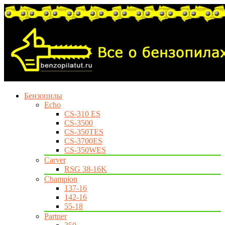
Бензопилы
Echo
CS-310 ES
CS-3500
CS-350TES
CS-3700ES
CS-350WES
Carver
RSG 38-16K
Champion
137-16
142-16
55-18
Partner