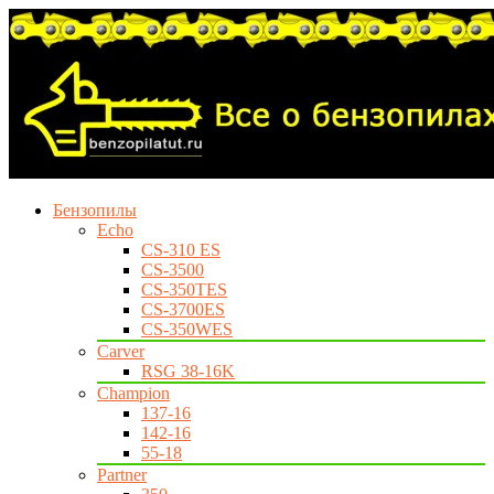
Бензопилы
Echo
CS-310 ES
CS-3500
CS-350TES
CS-3700ES
CS-350WES
Carver
RSG 38-16K
Champion
137-16
142-16
55-18
Partner