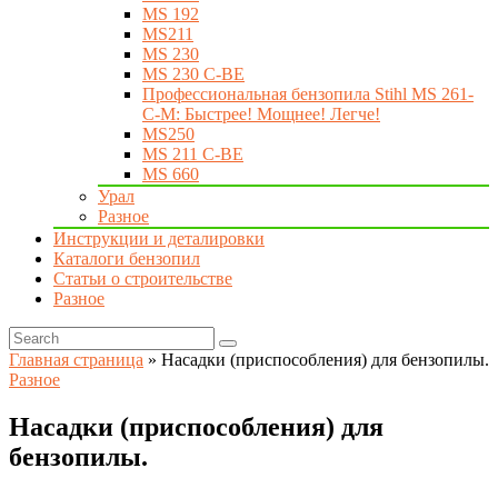
MS 192
MS211
MS 230
MS 230 C-BE
Профессиональная бензопила Stihl MS 261-
C-M: Быстрее! Мощнее! Легче!
MS250
MS 211 C-BE
MS 660
Урал
Разное
Инструкции и деталировки
Каталоги бензопил
Статьи о строительстве
Разное
Главная страница
»
Насадки (приспособления) для бензопилы.
Разное
Насадки (приспособления) для
бензопилы.