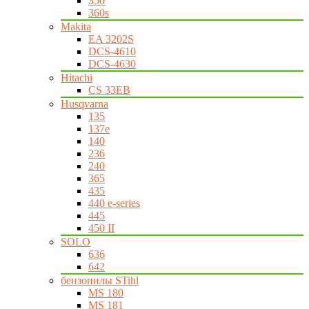
350
360s
Makita
EA 3202S
DCS-4610
DCS-4630
Hitachi
CS 33EB
Husqvarna
135
137e
140
236
240
365
435
440 e-series
445
450 II
SOLO
636
642
бензопилы STihl
MS 180
MS 181