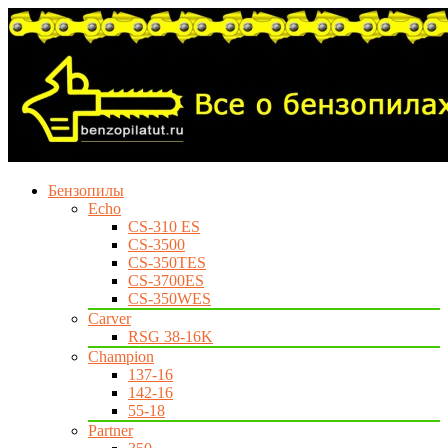
Бензопилы
Echo
CS-310 ES
CS-3500
CS-350TES
CS-3700ES
CS-350WES
Carver
RSG 38-16K
Champion
137-16
142-16
55-18
Partner