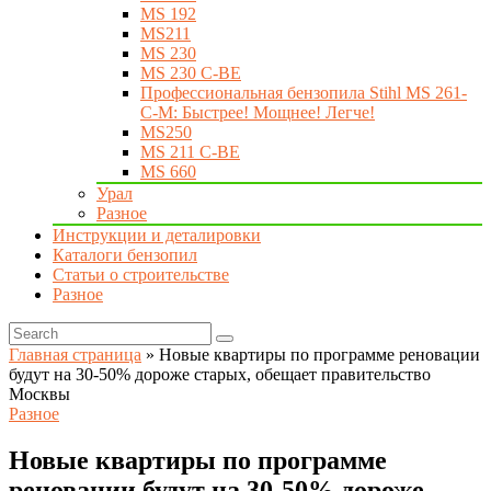
MS 192
MS211
MS 230
MS 230 C-BE
Профессиональная бензопила Stihl MS 261-
C-M: Быстрее! Мощнее! Легче!
MS250
MS 211 C-BE
MS 660
Урал
Разное
Инструкции и деталировки
Каталоги бензопил
Статьи о строительстве
Разное
Главная страница
»
Новые квартиры по программе реновации
будут на 30-50% дороже старых, обещает правительство
Москвы
Разное
Новые квартиры по программе
реновации будут на 30-50% дороже