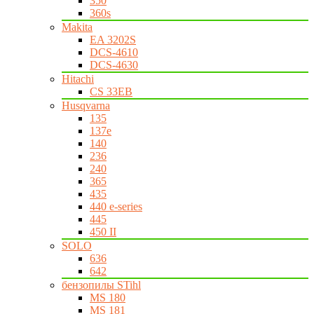
350
360s
Makita
EA 3202S
DCS-4610
DCS-4630
Hitachi
CS 33EB
Husqvarna
135
137e
140
236
240
365
435
440 e-series
445
450 II
SOLO
636
642
бензопилы STihl
MS 180
MS 181