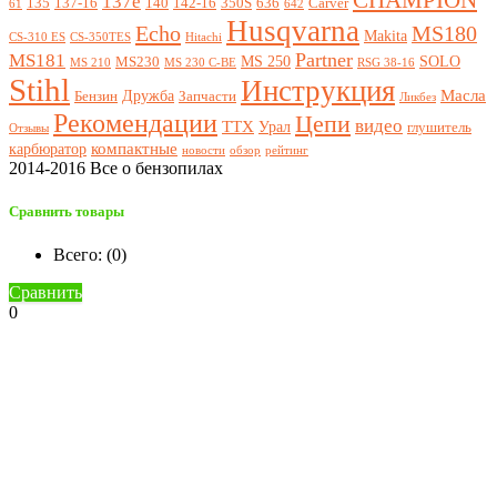
137e
135
137-16
140
142-16
350S
636
Carver
61
642
Husqvarna
Echo
MS180
Makita
CS-310 ES
CS-350TES
Hitachi
Partner
MS181
MS 250
SOLO
MS230
MS 210
MS 230 C-BE
RSG 38-16
Stihl
Инструкция
Масла
Дружба
Бензин
Запчасти
Ликбез
Рекомендации
Цепи
видео
ТТХ
Урал
глушитель
Отзывы
компактные
карбюратор
новости
обзор
рейтинг
2014-2016 Все о бензопилах
Сравнить товары
Всего: (
0
)
Сравнить
0