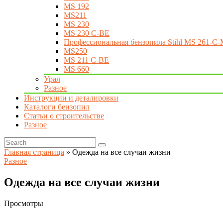
MS 192
MS211
MS 230
MS 230 C-BE
Профессиональная бензопила Stihl MS 261-C-
MS250
MS 211 C-BE
MS 660
Урал
Разное
Инструкции и деталировки
Каталоги бензопил
Статьи о строительстве
Разное
Главная страница
»
Одежда на все случаи жизни
Разное
Одежда на все случаи жизни
Просмотры