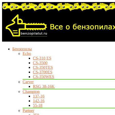
Бензопилы
Echo
CS-310 ES
CS-3500
CS-350TES
CS-3700ES
CS-350WES
Carver
RSG 38-16K
Champion
137-16
142-16
55-18
Partner