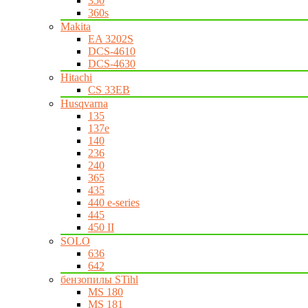
350
360s
Makita
EA 3202S
DCS-4610
DCS-4630
Hitachi
CS 33EB
Husqvarna
135
137e
140
236
240
365
435
440 e-series
445
450 II
SOLO
636
642
бензопилы STihl
MS 180
MS 181