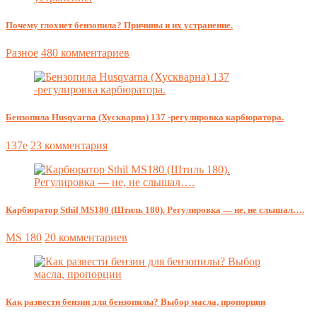
Почему глохнет бензопила? Причины и их устранение.
Разное
480 комментариев
Бензопила Husqvarna (Хускварна) 137 -регулировка карбюратора.
137e
23 комментария
Карбюратор Sthil MS180 (Штиль 180). Регулировка — не, не слышал….
MS 180
20 комментариев
Как развести бензин для бензопилы? Выбор масла, пропорции