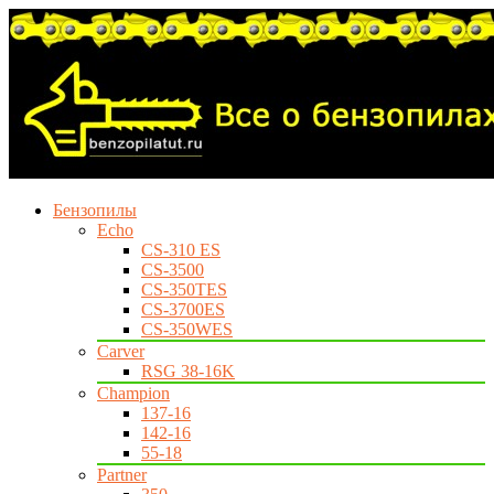
Бензопилы
Echo
CS-310 ES
CS-3500
CS-350TES
CS-3700ES
CS-350WES
Carver
RSG 38-16K
Champion
137-16
142-16
55-18
Partner