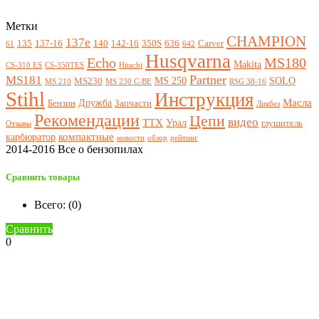
Метки
CHAMPION
137e
135
137-16
140
142-16
350S
636
Carver
61
642
Husqvarna
Echo
MS180
Makita
CS-310 ES
CS-350TES
Hitachi
Partner
MS181
MS 250
SOLO
MS230
MS 210
MS 230 C-BE
RSG 38-16
Stihl
Инструкция
Масла
Дружба
Бензин
Запчасти
Ликбез
Рекомендации
Цепи
видео
ТТХ
Урал
глушитель
Отзывы
компактные
карбюратор
новости
обзор
рейтинг
2014-2016 Все о бензопилах
Сравнить товары
Всего: (
0
)
Сравнить
0