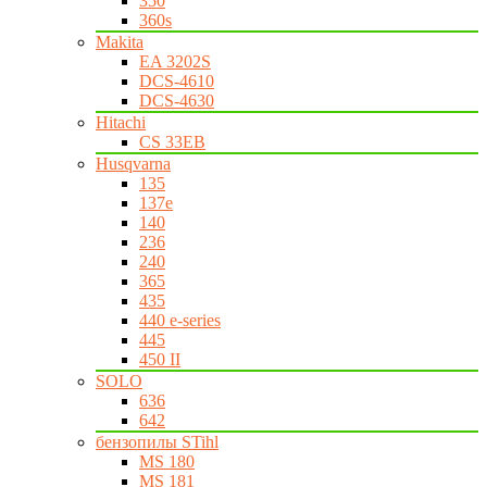
350
360s
Makita
EA 3202S
DCS-4610
DCS-4630
Hitachi
CS 33EB
Husqvarna
135
137e
140
236
240
365
435
440 e-series
445
450 II
SOLO
636
642
бензопилы STihl
MS 180
MS 181