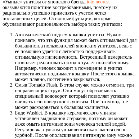
«Умные» унитазы от японского бренда
toto neorest
оказываются поистине востребованными, поэтому их
рационально успешно применять с учетом четко
поставленных целей. Основные функции, которые
обуславливают рациональность выбора таких унитазов:
Автоматический подъем крышки унитаза. Нужно
понимать, что эта функция может быть оптимальной для
большинства пользователей японских унитазов, ведь с
ее помощью удается с легкостью поддерживать
оптимальную гигиеничность. Встроенный измеритель
позволяет реализовать поход в туалет по-особенному.
Например, человек заходит в помещение и унитаз
автоматически поднимает крышку. После этого крышка
может плавно, постепенно закрываться.
Смыв Tornado Flush. В этом случае можно отметить три
направляющих струи. Они могут образовывать
специальный водоворот, который позволяет успешно
очищать всю поверхность унитаза. При этом вода не
может расходоваться в большом количестве.
Биде Washlet. В крышку керамического унитаза
установлен выдвижной стержень, поэтому он может
даже омыть интимные зоны человека теплой водой.
Регулировка пультом управления оказывается очень
удобной. После ополаскивания интимную зону можно