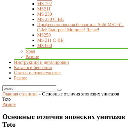
MS 192
MS211
MS 230
MS 230 C-BE
Профессиональная бензопила Stihl MS 261-
C-M: Быстрее! Мощнее! Легче!
MS250
MS 211 C-BE
MS 660
Урал
Разное
Инструкции и деталировки
Каталоги бензопил
Статьи о строительстве
Разное
Главная страница
»
Основные отличия японских унитазов
Toto
Разное
Основные отличия японских унитазов
Toto