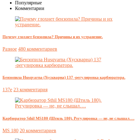
Популярные
Комментарии
Почему глохнет бензопила? Причины и их устранение.
Разное
480 комментариев
Бензопила Husqvarna (Хускварна) 137 -регулировка карбюратора.
137e
23 комментария
Карбюратор Sthil MS180 (Штиль 180). Регулировка — не, не слышал….
MS 180
20 комментариев