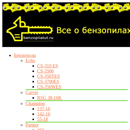
Бензопилы
Echo
CS-310 ES
CS-3500
CS-350TES
CS-3700ES
CS-350WES
Carver
RSG 38-16K
Champion
137-16
142-16
55-18
Partner