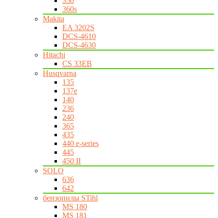
350
360s
Makita
EA 3202S
DCS-4610
DCS-4630
Hitachi
CS 33EB
Husqvarna
135
137e
140
236
240
365
435
440 e-series
445
450 II
SOLO
636
642
бензопилы STihl
MS 180
MS 181