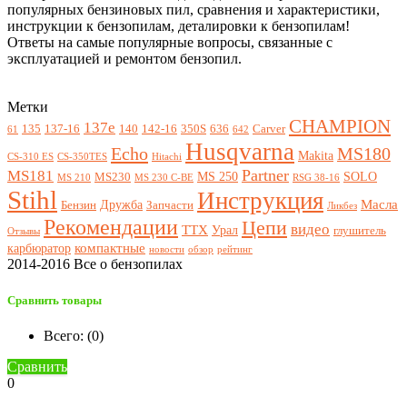
популярных бензиновых пил, сравнения и характеристики,
инструкции к бензопилам, деталировки к бензопилам!
Ответы на самые популярные вопросы, связанные с
эксплуатацией и ремонтом бензопил.
Метки
CHAMPION
137e
135
137-16
140
142-16
350S
636
Carver
61
642
Husqvarna
Echo
MS180
Makita
CS-310 ES
CS-350TES
Hitachi
Partner
MS181
MS 250
SOLO
MS230
MS 210
MS 230 C-BE
RSG 38-16
Stihl
Инструкция
Масла
Дружба
Бензин
Запчасти
Ликбез
Рекомендации
Цепи
видео
ТТХ
Урал
глушитель
Отзывы
компактные
карбюратор
новости
обзор
рейтинг
2014-2016 Все о бензопилах
Сравнить товары
Всего: (
0
)
Сравнить
0