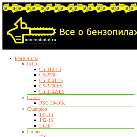
Бензопилы
Echo
CS-310 ES
CS-3500
CS-350TES
CS-3700ES
CS-350WES
Carver
RSG 38-16K
Champion
137-16
142-16
55-18
Partner