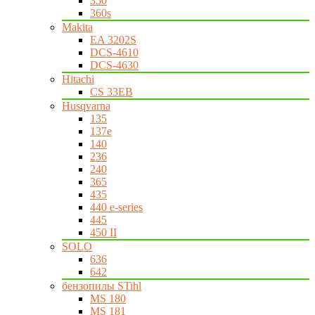
350
360s
Makita
EA 3202S
DCS-4610
DCS-4630
Hitachi
CS 33EB
Husqvarna
135
137e
140
236
240
365
435
440 e-series
445
450 II
SOLO
636
642
бензопилы STihl
MS 180
MS 181