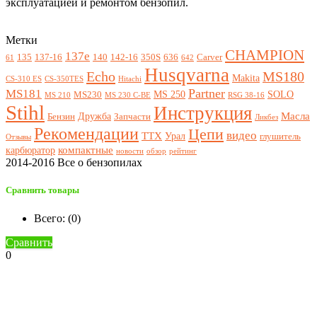
эксплуатацией и ремонтом бензопил.
Метки
CHAMPION
137e
135
137-16
140
142-16
350S
636
Carver
61
642
Husqvarna
Echo
MS180
Makita
CS-310 ES
CS-350TES
Hitachi
Partner
MS181
MS 250
SOLO
MS230
MS 210
MS 230 C-BE
RSG 38-16
Stihl
Инструкция
Масла
Дружба
Бензин
Запчасти
Ликбез
Рекомендации
Цепи
видео
ТТХ
Урал
глушитель
Отзывы
компактные
карбюратор
новости
обзор
рейтинг
2014-2016 Все о бензопилах
Сравнить товары
Всего: (
0
)
Сравнить
0