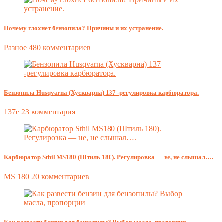
Почему глохнет бензопила? Причины и их устранение.
Разное
480 комментариев
Бензопила Husqvarna (Хускварна) 137 -регулировка карбюратора.
137e
23 комментария
Карбюратор Sthil MS180 (Штиль 180). Регулировка — не, не слышал….
MS 180
20 комментариев
Как развести бензин для бензопилы? Выбор масла, пропорции