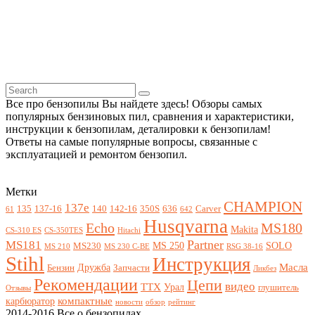
Все про бензопилы Вы найдете здесь! Обзоры самых
популярных бензиновых пил, сравнения и характеристики,
инструкции к бензопилам, деталировки к бензопилам!
Ответы на самые популярные вопросы, связанные с
эксплуатацией и ремонтом бензопил.
Метки
CHAMPION
137e
135
137-16
140
142-16
350S
636
Carver
61
642
Husqvarna
Echo
MS180
Makita
CS-310 ES
CS-350TES
Hitachi
Partner
MS181
MS 250
SOLO
MS230
MS 210
MS 230 C-BE
RSG 38-16
Stihl
Инструкция
Масла
Дружба
Бензин
Запчасти
Ликбез
Рекомендации
Цепи
видео
ТТХ
Урал
глушитель
Отзывы
компактные
карбюратор
новости
обзор
рейтинг
2014-2016 Все о бензопилах