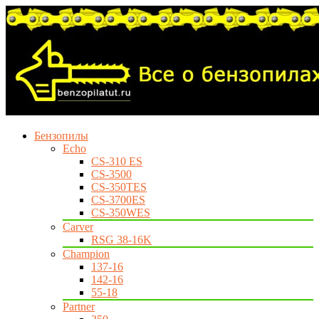
Бензопилы
Echo
CS-310 ES
CS-3500
CS-350TES
CS-3700ES
CS-350WES
Carver
RSG 38-16K
Champion
137-16
142-16
55-18
Partner