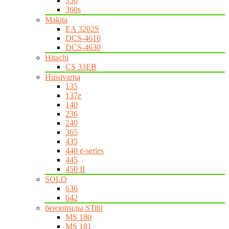
350
360s
Makita
EA 3202S
DCS-4610
DCS-4630
Hitachi
CS 33EB
Husqvarna
135
137e
140
236
240
365
435
440 e-series
445
450 II
SOLO
636
642
бензопилы STihl
MS 180
MS 181