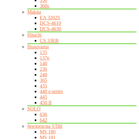
350
360s
Makita
EA 3202S
DCS-4610
DCS-4630
Hitachi
CS 33EB
Husqvarna
135
137e
140
236
240
365
435
440 e-series
445
450 II
SOLO
636
642
бензопилы STihl
MS 180
MS 181