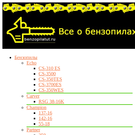
Бензопилы
Echo
CS-310 ES
CS-3500
CS-350TES
CS-3700ES
CS-350WES
Carver
RSG 38-16K
Champion
137-16
142-16
55-18
Partner