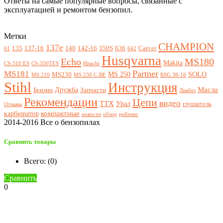
Ответы на самые популярные вопросы, связанные с
эксплуатацией и ремонтом бензопил.
Метки
CHAMPION
137e
135
137-16
140
142-16
350S
636
Carver
61
642
Husqvarna
Echo
MS180
Makita
CS-310 ES
CS-350TES
Hitachi
Partner
MS181
MS 250
SOLO
MS230
MS 210
MS 230 C-BE
RSG 38-16
Stihl
Инструкция
Масла
Дружба
Бензин
Запчасти
Ликбез
Рекомендации
Цепи
видео
ТТХ
Урал
глушитель
Отзывы
компактные
карбюратор
новости
обзор
рейтинг
2014-2016 Все о бензопилах
Сравнить товары
Всего: (
0
)
Сравнить
0