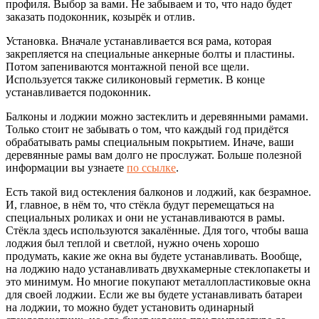
профиля. Выбор за вами. Не забываем и то, что надо будет
заказать подоконник, козырёк и отлив.
Установка. Вначале устанавливается вся рама, которая
закрепляется на специальные анкерные болты и пластины.
Потом запениваются монтажной пеной все щели.
Используется также силиконовый герметик. В конце
устанавливается подоконник.
Балконы и лоджии можно застеклить и деревянными рамами.
Только стоит не забывать о том, что каждый год придётся
обрабатывать рамы специальным покрытием. Иначе, ваши
деревянные рамы вам долго не прослужат. Больше полезной
информации вы узнаете
по ссылке
.
Есть такой вид остекления балконов и лоджий, как безрамное.
И, главное, в нём то, что стёкла будут перемещаться на
специальных роликах и они не устанавливаются в рамы.
Стёкла здесь используются закалённые. Для того, чтобы ваша
лоджия был теплой и светлой, нужно очень хорошо
продумать, какие же окна вы будете устанавливать. Вообще,
на лоджию надо устанавливать двухкамерные стеклопакеты и
это минимум. Но многие покупают металлопластиковые окна
для своей лоджии. Если же вы будете устанавливать батареи
на лоджии, то можно будет установить одинарный