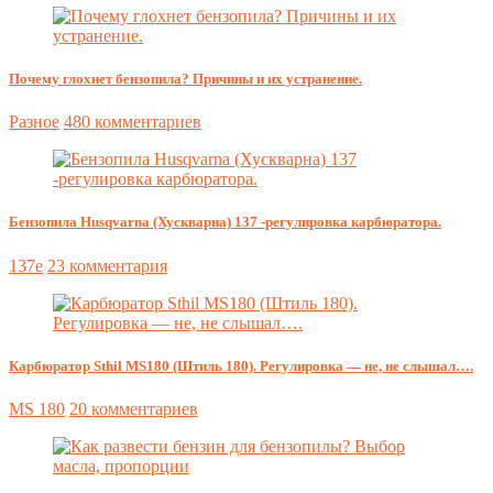
Почему глохнет бензопила? Причины и их устранение.
Разное
480 комментариев
Бензопила Husqvarna (Хускварна) 137 -регулировка карбюратора.
137e
23 комментария
Карбюратор Sthil MS180 (Штиль 180). Регулировка — не, не слышал….
MS 180
20 комментариев