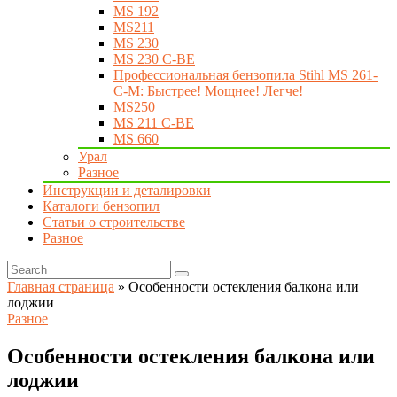
MS 192
MS211
MS 230
MS 230 C-BE
Профессиональная бензопила Stihl MS 261-
C-M: Быстрее! Мощнее! Легче!
MS250
MS 211 C-BE
MS 660
Урал
Разное
Инструкции и деталировки
Каталоги бензопил
Статьи о строительстве
Разное
Главная страница
»
Особенности остекления балкона или
лоджии
Разное
Особенности остекления балкона или
лоджии