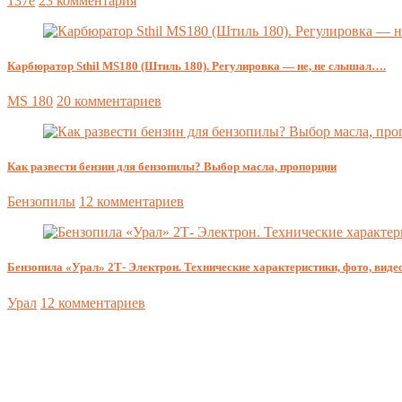
137e
23 комментария
Карбюратор Sthil MS180 (Штиль 180). Регулировка — не, не слышал….
MS 180
20 комментариев
Как развести бензин для бензопилы? Выбор масла, пропорции
Бензопилы
12 комментариев
Бензопила «Урал» 2Т- Электрон. Технические характеристики, фото, видео
Урал
12 комментариев