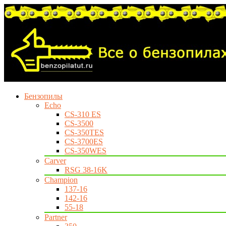
Бензопилы
Echo
CS-310 ES
CS-3500
CS-350TES
CS-3700ES
CS-350WES
Carver
RSG 38-16K
Champion
137-16
142-16
55-18
Partner