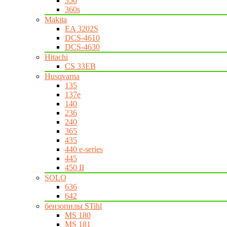
350
360s
Makita
EA 3202S
DCS-4610
DCS-4630
Hitachi
CS 33EB
Husqvarna
135
137e
140
236
240
365
435
440 e-series
445
450 II
SOLO
636
642
бензопилы STihl
MS 180
MS 181