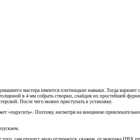
домашнего мастера имеются плотницкие навыки. Тогда вариант 
 толщиной в 4 мм собрать створки, снабдив их простейшей фурн
стерской. После чего можно приступать к установке.
жет «парусить». Поэтому, несмотря на внешнюю привлекательно
опускаем.
ее того, сам процесс мало отличается, скажем, от монтажа ПВХ 