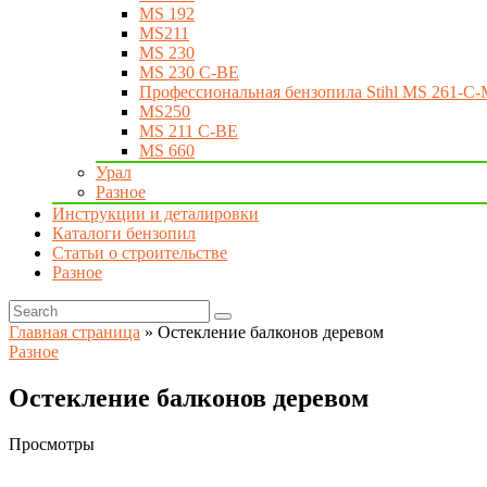
MS 192
MS211
MS 230
MS 230 C-BE
Профессиональная бензопила Stihl MS 261-C-
MS250
MS 211 C-BE
MS 660
Урал
Разное
Инструкции и деталировки
Каталоги бензопил
Статьи о строительстве
Разное
Главная страница
»
Остекление балконов деревом
Разное
Остекление балконов деревом
Просмотры