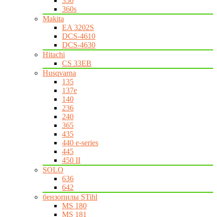
350
360s
Makita
EA 3202S
DCS-4610
DCS-4630
Hitachi
CS 33EB
Husqvarna
135
137e
140
236
240
365
435
440 e-series
445
450 II
SOLO
636
642
бензопилы STihl
MS 180
MS 181