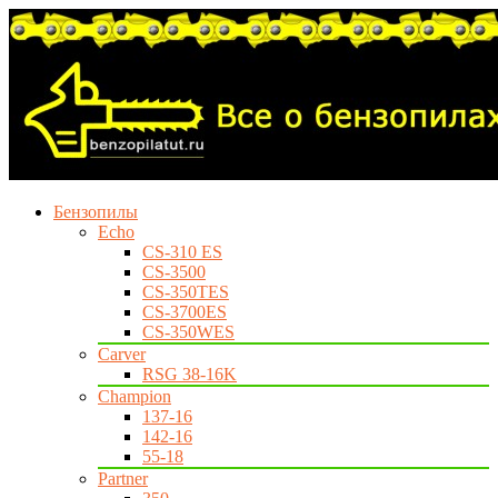
Бензопилы
Echo
CS-310 ES
CS-3500
CS-350TES
CS-3700ES
CS-350WES
Carver
RSG 38-16K
Champion
137-16
142-16
55-18
Partner