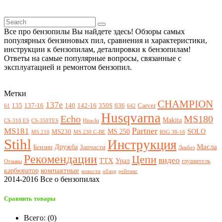
Все про бензопилы Вы найдете здесь! Обзоры самых
популярных бензиновых пил, сравнения и характеристики,
инструкции к бензопилам, деталировки к бензопилам!
Ответы на самые популярные вопросы, связанные с
эксплуатацией и ремонтом бензопил.
Метки
CHAMPION
137e
135
137-16
140
142-16
350S
636
Carver
61
642
Husqvarna
Echo
MS180
Makita
CS-310 ES
CS-350TES
Hitachi
Partner
MS181
MS 250
SOLO
MS230
MS 210
MS 230 C-BE
RSG 38-16
Stihl
Инструкция
Масла
Дружба
Бензин
Запчасти
Ликбез
Рекомендации
Цепи
видео
ТТХ
Урал
глушитель
Отзывы
компактные
карбюратор
новости
обзор
рейтинг
2014-2016 Все о бензопилах
Сравнить товары
Всего: (
0
)