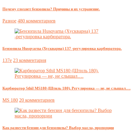
Почему глохнет бензопила? Причины и их устранение.
Разное
480 комментариев
Бензопила Husqvarna (Хускварна) 137 -регулировка карбюратора.
137e
23 комментария
Карбюратор Sthil MS180 (Штиль 180). Регулировка — не, не слышал….
MS 180
20 комментариев
Как развести бензин для бензопилы? Выбор масла, пропорции