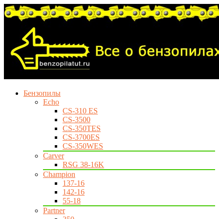
Бензопилы
Echo
CS-310 ES
CS-3500
CS-350TES
CS-3700ES
CS-350WES
Carver
RSG 38-16K
Champion
137-16
142-16
55-18
Partner