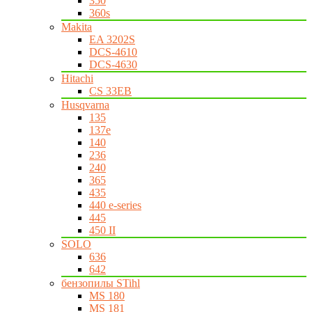
350
360s
Makita
EA 3202S
DCS-4610
DCS-4630
Hitachi
CS 33EB
Husqvarna
135
137e
140
236
240
365
435
440 e-series
445
450 II
SOLO
636
642
бензопилы STihl
MS 180
MS 181