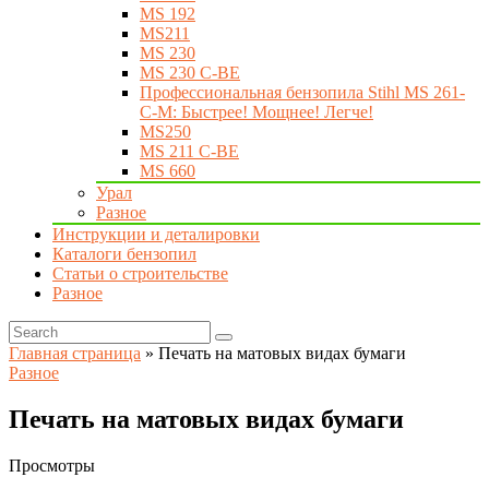
MS 192
MS211
MS 230
MS 230 C-BE
Профессиональная бензопила Stihl MS 261-
C-M: Быстрее! Мощнее! Легче!
MS250
MS 211 C-BE
MS 660
Урал
Разное
Инструкции и деталировки
Каталоги бензопил
Статьи о строительстве
Разное
Главная страница
»
Печать на матовых видах бумаги
Разное
Печать на матовых видах бумаги
Просмотры