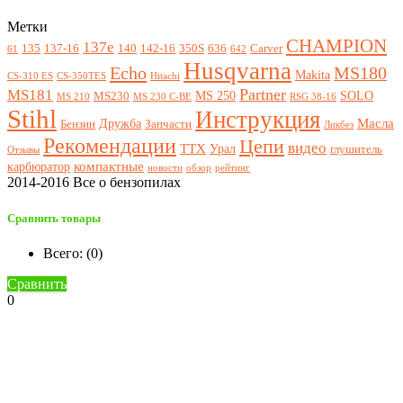
Метки
CHAMPION
137e
135
137-16
140
142-16
350S
636
Carver
61
642
Husqvarna
Echo
MS180
Makita
CS-310 ES
CS-350TES
Hitachi
Partner
MS181
MS 250
SOLO
MS230
MS 210
MS 230 C-BE
RSG 38-16
Stihl
Инструкция
Масла
Дружба
Бензин
Запчасти
Ликбез
Рекомендации
Цепи
видео
ТТХ
Урал
глушитель
Отзывы
компактные
карбюратор
новости
обзор
рейтинг
2014-2016 Все о бензопилах
Сравнить товары
Всего: (
0
)
Сравнить
0