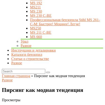
MS 192
MS211
MS 230
MS 230 C-BE
Профессиональная бензопила Stihl MS 261-
C-M: Быстрее! Мощнее! Легче!
MS250
MS 211 C-BE
MS 660
Урал
Разное
Инструкции и деталировки
Каталоги бензопил
Статьи о строительстве
Разное
Главная страница
»
Пирсинг как модная тенденция
Разное
Пирсинг как модная тенденция
Просмотры