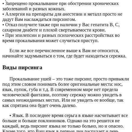
• Запрещено прокалывание при обострении хронических
заболеваний и разных кожных.
• Аллергия на препараты для анестезии и металл просто не
дадут Вам наслаждаться пирсингом.
• Отказ получите также при наличии у Вас гепатита В, С,
сахарном диабете и плохой свертываемости крови.
• При эпилепсии и разных психических расстройствах во
время прокалывания может случиться приступ.
Если же все перечисленное выше к Вам не относится,
начинайте задумываться о том, где будет находиться сережка.
Виды пирсинга
Прокалывание ушей – это тоже пирсинг, просто привыкли
под этим словом понимать более оригинальные места: нос,
язык, пупок, губа и т.д. В современном мире нет предела
человеческой фантазии, поэтому сережку можно увидеть в
самых неожиданных местах. Или не увидеть ее вообще, так
как спрятана она будет очень далеко.
• Язык. В последнее время серьга в языке насчитывает все
больше и больше поклонников. Однако на это решится не
каждый, ведь пирсинг языка не только больно, но и опасно.
Кроме того, что Ваш язык в первые дни распухает и речь,