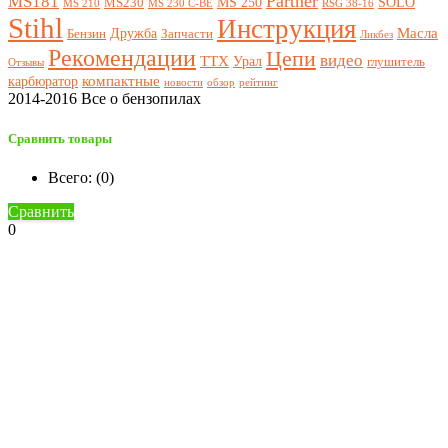
Partner
MS181
MS 250
SOLO
MS230
MS 210
MS 230 C-BE
RSG 38-16
Stihl
Инструкция
Масла
Дружба
Бензин
Запчасти
Ликбез
Рекомендации
Цепи
видео
ТТХ
Урал
глушитель
Отзывы
компактные
карбюратор
новости
обзор
рейтинг
2014-2016 Все о бензопилах
Сравнить товары
Всего: (
0
)
Сравнить
0