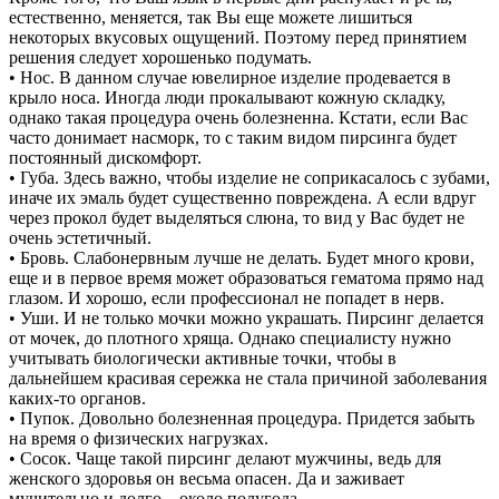
естественно, меняется, так Вы еще можете лишиться
некоторых вкусовых ощущений. Поэтому перед принятием
решения следует хорошенько подумать.
• Нос. В данном случае ювелирное изделие продевается в
крыло носа. Иногда люди прокалывают кожную складку,
однако такая процедура очень болезненна. Кстати, если Вас
часто донимает насморк, то с таким видом пирсинга будет
постоянный дискомфорт.
• Губа. Здесь важно, чтобы изделие не соприкасалось с зубами,
иначе их эмаль будет существенно повреждена. А если вдруг
через прокол будет выделяться слюна, то вид у Вас будет не
очень эстетичный.
• Бровь. Слабонервным лучше не делать. Будет много крови,
еще и в первое время может образоваться гематома прямо над
глазом. И хорошо, если профессионал не попадет в нерв.
• Уши. И не только мочки можно украшать. Пирсинг делается
от мочек, до плотного хряща. Однако специалисту нужно
учитывать биологически активные точки, чтобы в
дальнейшем красивая сережка не стала причиной заболевания
каких-то органов.
• Пупок. Довольно болезненная процедура. Придется забыть
на время о физических нагрузках.
• Сосок. Чаще такой пирсинг делают мужчины, ведь для
женского здоровья он весьма опасен. Да и заживает
мучительно и долго – около полугода.