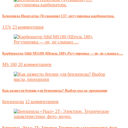
Бензопила Husqvarna (Хускварна) 137 -регулировка карбюратора.
137e
23 комментария
Карбюратор Sthil MS180 (Штиль 180). Регулировка — не, не слышал….
MS 180
20 комментариев
Как развести бензин для бензопилы? Выбор масла, пропорции
Бензопилы
12 комментариев
Бензопила «Урал» 2Т- Электрон. Технические характеристики, фото,