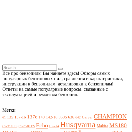
Все про бензопилы Вы найдете здесь! Обзоры самых
популярных бензиновых пил, сравнения и характеристики,
инструкции к бензопилам, деталировки к бензопилам!
Ответы на самые популярные вопросы, связанные с
эксплуатацией и ремонтом бензопил.
Метки
CHAMPION
137e
135
137-16
140
142-16
350S
636
Carver
61
642
Husqvarna
Echo
MS180
Makita
CS-310 ES
CS-350TES
Hitachi