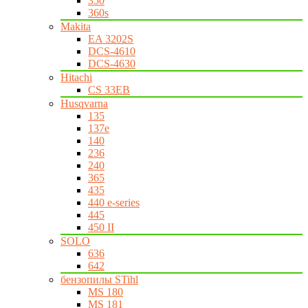
350
360s
Makita
EA 3202S
DCS-4610
DCS-4630
Hitachi
CS 33EB
Husqvarna
135
137e
140
236
240
365
435
440 e-series
445
450 II
SOLO
636
642
бензопилы STihl
MS 180
MS 181