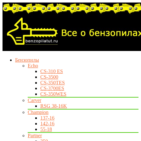
Бензопилы
Echo
CS-310 ES
CS-3500
CS-350TES
CS-3700ES
CS-350WES
Carver
RSG 38-16K
Champion
137-16
142-16
55-18
Partner