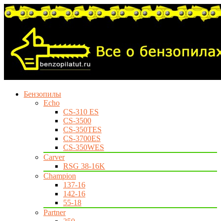
Бензопилы
Echo
CS-310 ES
CS-3500
CS-350TES
CS-3700ES
CS-350WES
Carver
RSG 38-16K
Champion
137-16
142-16
55-18
Partner