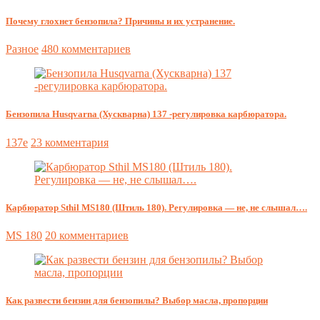
Почему глохнет бензопила? Причины и их устранение.
Разное
480 комментариев
Бензопила Husqvarna (Хускварна) 137 -регулировка карбюратора.
137e
23 комментария
Карбюратор Sthil MS180 (Штиль 180). Регулировка — не, не слышал….
MS 180
20 комментариев
Как развести бензин для бензопилы? Выбор масла, пропорции