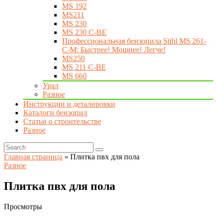
MS 192
MS211
MS 230
MS 230 C-BE
Профессиональная бензопила Stihl MS 261-
C-M: Быстрее! Мощнее! Легче!
MS250
MS 211 C-BE
MS 660
Урал
Разное
Инструкции и деталировки
Каталоги бензопил
Статьи о строительстве
Разное
Главная страница
»
Плитка пвх для пола
Разное
Плитка пвх для пола
Просмотры