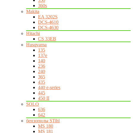
350
360s
Makita
EA 3202S
DCS-4610
DCS-4630
Hitachi
CS 33EB
Husqvarna
135
137e
140
236
240
365
435
440 e-series
445
450 II
SOLO
636
642
бензопилы STihl
MS 180
MS 181