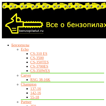
Бензопилы
Echo
CS-310 ES
CS-3500
CS-350TES
CS-3700ES
CS-350WES
Carver
RSG 38-16K
Champion
137-16
142-16
55-18
Partner