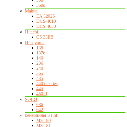
350
360s
Makita
EA 3202S
DCS-4610
DCS-4630
Hitachi
CS 33EB
Husqvarna
135
137e
140
236
240
365
435
440 e-series
445
450 II
SOLO
636
642
бензопилы STihl
MS 180
MS 181