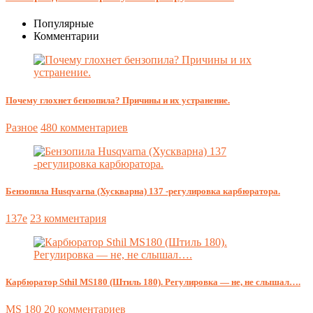
Популярные
Комментарии
Почему глохнет бензопила? Причины и их устранение.
Разное
480 комментариев
Бензопила Husqvarna (Хускварна) 137 -регулировка карбюратора.
137e
23 комментария
Карбюратор Sthil MS180 (Штиль 180). Регулировка — не, не слышал….
MS 180
20 комментариев