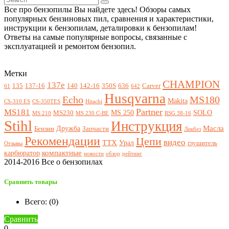
Все про бензопилы Вы найдете здесь! Обзоры самых
популярных бензиновых пил, сравнения и характеристики,
инструкции к бензопилам, деталировки к бензопилам!
Ответы на самые популярные вопросы, связанные с
эксплуатацией и ремонтом бензопил.
Метки
CHAMPION
137e
135
137-16
140
142-16
350S
636
Carver
61
642
Husqvarna
Echo
MS180
Makita
CS-310 ES
CS-350TES
Hitachi
Partner
MS181
MS 250
SOLO
MS230
MS 210
MS 230 C-BE
RSG 38-16
Stihl
Инструкция
Масла
Дружба
Бензин
Запчасти
Ликбез
Рекомендации
Цепи
видео
ТТХ
Урал
глушитель
Отзывы
компактные
карбюратор
новости
обзор
рейтинг
2014-2016 Все о бензопилах
Сравнить товары
Всего: (
0
)
Сравнить
0