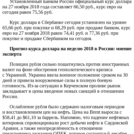
Установленный Банком России официальный курс доллара
на 27 ноября 2018 года составляет 66,50 руб., курс евро на
сегодня равен 75,56 руб.
Курс доллара в Сбербанке сегодня установлен на уровне
65,66 руб. при покупке и 68,29 руб. при продаже банком, курс
евро на 27 ноября 2018 равен 74,41 руб. и 77,36 руб. при
покупке и продаже Сбербанком на сегодня.
Прогноз курса доллара на неделю 2018 в России: мнение
эксперта
Позиции рубля сильно пошатнулись против иностранных
валют на фоне обострения геополитического кризиса
с Украиной. Украина ввела военное положение сроком на 30
дней и привела вооруженные силы в полную боевую
готовность. Из-за ситуации в Керченском проливе рынок
закладывает в цены введение новых санкций в отношении
России.
Ослабление рубля было сдержано налоговым периодом
и восстановлением цен на нефть. Цена на Brent выросла с
$58,41 до $61,10 за баррель. Напомню, что падение нефтяных
котировок спровоцировали рост добычи нефти в Саудовской
Аравии, а также неопределённость в отношении
предстоящего заседания ОПЕК, которое состоится 6 декабря.