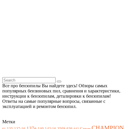
Все про бензопилы Вы найдете здесь! Обзоры самых
популярных бензиновых пил, сравнения и характеристики,
инструкции к бензопилам, деталировки к бензопилам!
Ответы на самые популярные вопросы, связанные с
эксплуатацией и ремонтом бензопил.
Метки
CHAMPION
137e
135
137-16
140
142-16
350S
636
Carver
61
642