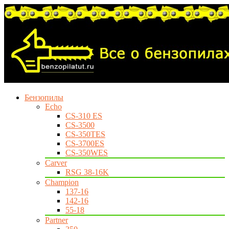
Бензопилы
Echo
CS-310 ES
CS-3500
CS-350TES
CS-3700ES
CS-350WES
Carver
RSG 38-16K
Champion
137-16
142-16
55-18
Partner