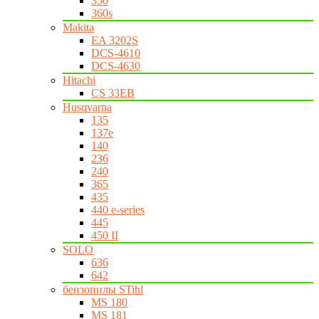
350
360s
Makita
EA 3202S
DCS-4610
DCS-4630
Hitachi
CS 33EB
Husqvarna
135
137e
140
236
240
365
435
440 e-series
445
450 II
SOLO
636
642
бензопилы STihl
MS 180
MS 181