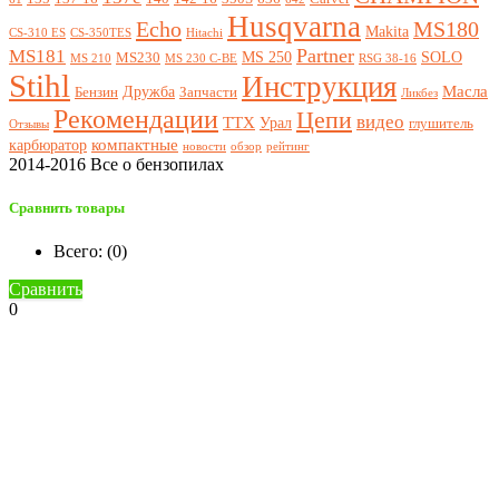
Husqvarna
Echo
MS180
Makita
CS-310 ES
CS-350TES
Hitachi
Partner
MS181
MS 250
SOLO
MS230
MS 210
MS 230 C-BE
RSG 38-16
Stihl
Инструкция
Масла
Дружба
Бензин
Запчасти
Ликбез
Рекомендации
Цепи
видео
ТТХ
Урал
глушитель
Отзывы
компактные
карбюратор
новости
обзор
рейтинг
2014-2016 Все о бензопилах
Сравнить товары
Всего: (
0
)
Сравнить
0