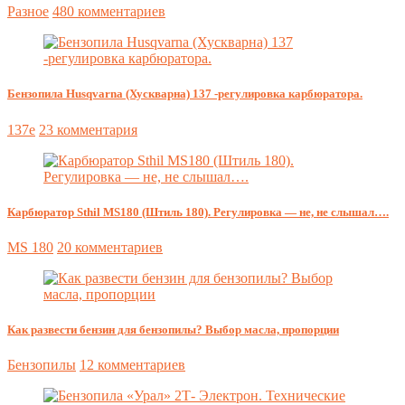
Разное
480 комментариев
Бензопила Husqvarna (Хускварна) 137 -регулировка карбюратора.
137e
23 комментария
Карбюратор Sthil MS180 (Штиль 180). Регулировка — не, не слышал….
MS 180
20 комментариев
Как развести бензин для бензопилы? Выбор масла, пропорции
Бензопилы
12 комментариев