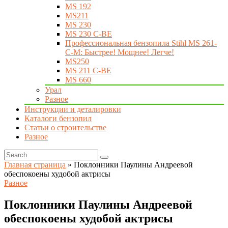
MS 192
MS211
MS 230
MS 230 C-BE
Профессиональная бензопила Stihl MS 261-
C-M: Быстрее! Мощнее! Легче!
MS250
MS 211 C-BE
MS 660
Урал
Разное
Инструкции и деталировки
Каталоги бензопил
Статьи о строительстве
Разное
Главная страница
»
Поклонники Паулины Андреевой
обеспокоены худобой актрисы
Разное
Поклонники Паулины Андреевой
обеспокоены худобой актрисы