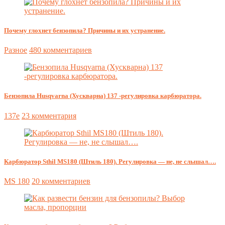
Почему глохнет бензопила? Причины и их устранение.
Разное
480 комментариев
Бензопила Husqvarna (Хускварна) 137 -регулировка карбюратора.
137e
23 комментария
Карбюратор Sthil MS180 (Штиль 180). Регулировка — не, не слышал….
MS 180
20 комментариев