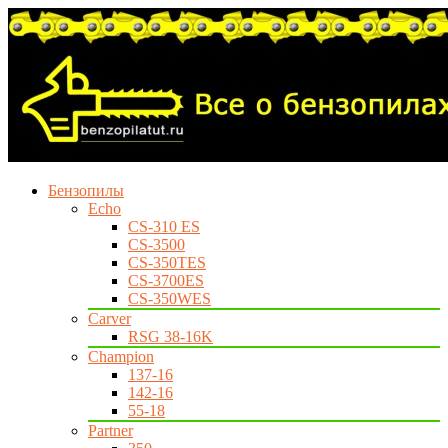
Бензопилы
Echo
CS-310 ES
CS-3500
CS-350TES
CS-3700ES
CS-350WES
Carver
RSG 38-16K
Champion
137-16
142-16
55-18
Partner