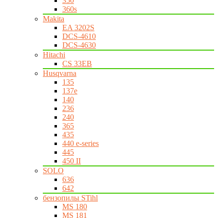
350
360s
Makita
EA 3202S
DCS-4610
DCS-4630
Hitachi
CS 33EB
Husqvarna
135
137e
140
236
240
365
435
440 e-series
445
450 II
SOLO
636
642
бензопилы STihl
MS 180
MS 181