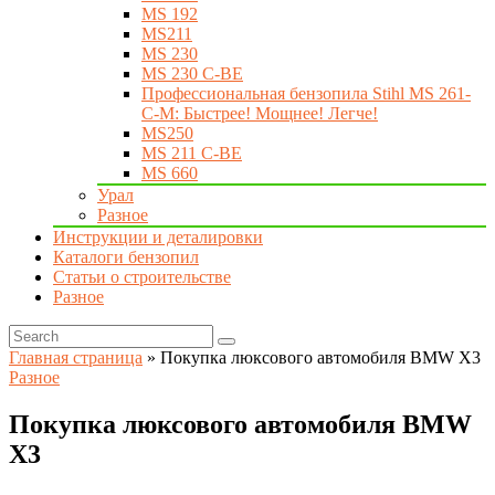
MS 192
MS211
MS 230
MS 230 C-BE
Профессиональная бензопила Stihl MS 261-
C-M: Быстрее! Мощнее! Легче!
MS250
MS 211 C-BE
MS 660
Урал
Разное
Инструкции и деталировки
Каталоги бензопил
Статьи о строительстве
Разное
Главная страница
»
Покупка люксового автомобиля BMW X3
Разное
Покупка люксового автомобиля BMW
X3