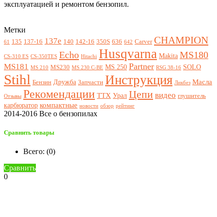
эксплуатацией и ремонтом бензопил.
Метки
CHAMPION
137e
135
137-16
140
142-16
350S
636
Carver
61
642
Husqvarna
Echo
MS180
Makita
CS-310 ES
CS-350TES
Hitachi
Partner
MS181
MS 250
SOLO
MS230
MS 210
MS 230 C-BE
RSG 38-16
Stihl
Инструкция
Масла
Дружба
Бензин
Запчасти
Ликбез
Рекомендации
Цепи
видео
ТТХ
Урал
глушитель
Отзывы
компактные
карбюратор
новости
обзор
рейтинг
2014-2016 Все о бензопилах
Сравнить товары
Всего: (
0
)
Сравнить
0