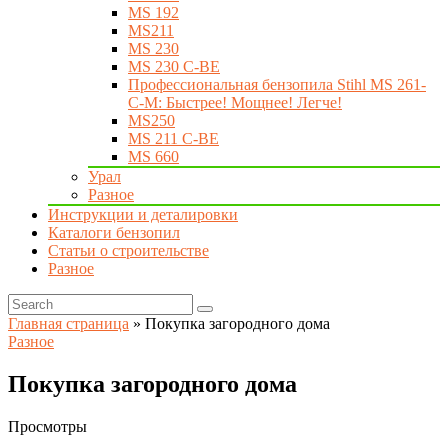
MS 192
MS211
MS 230
MS 230 C-BE
Профессиональная бензопила Stihl MS 261-
C-M: Быстрее! Мощнее! Легче!
MS250
MS 211 C-BE
MS 660
Урал
Разное
Инструкции и деталировки
Каталоги бензопил
Статьи о строительстве
Разное
Главная страница
»
Покупка загородного дома
Разное
Покупка загородного дома
Просмотры