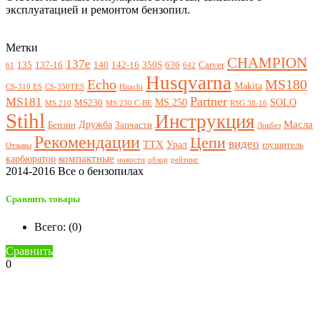
эксплуатацией и ремонтом бензопил.
Метки
CHAMPION
137e
135
137-16
140
142-16
350S
636
Carver
61
642
Husqvarna
Echo
MS180
Makita
CS-310 ES
CS-350TES
Hitachi
Partner
MS181
MS 250
SOLO
MS230
MS 210
MS 230 C-BE
RSG 38-16
Stihl
Инструкция
Масла
Дружба
Бензин
Запчасти
Ликбез
Рекомендации
Цепи
видео
ТТХ
Урал
глушитель
Отзывы
компактные
карбюратор
новости
обзор
рейтинг
2014-2016 Все о бензопилах
Сравнить товары
Всего: (
0
)
Сравнить
0