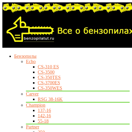
Бензопилы
Echo
CS-310 ES
CS-3500
CS-350TES
CS-3700ES
CS-350WES
Carver
RSG 38-16K
Champion
137-16
142-16
55-18
Partner