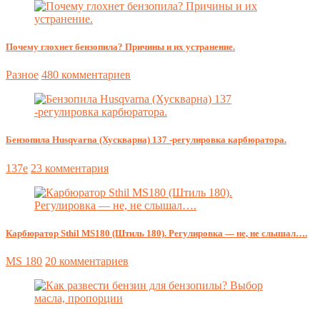
Почему глохнет бензопила? Причины и их устранение.
Разное
480 комментариев
Бензопила Husqvarna (Хускварна) 137 -регулировка карбюратора.
137e
23 комментария
Карбюратор Sthil MS180 (Штиль 180). Регулировка — не, не слышал….
MS 180
20 комментариев