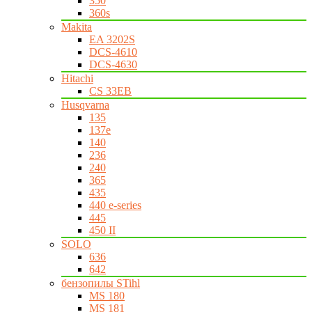
350
360s
Makita
EA 3202S
DCS-4610
DCS-4630
Hitachi
CS 33EB
Husqvarna
135
137e
140
236
240
365
435
440 e-series
445
450 II
SOLO
636
642
бензопилы STihl
MS 180
MS 181