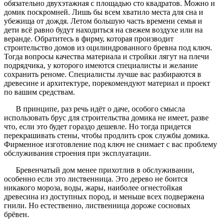
обязательно двухэтажная с площадью сто квадратов. Можно и
домик поскромней. Лишь бы всем хватило места для сна и
убежища от дождя. Летом большую часть времени семья и
дети всё равно будут находиться на свежем воздухе или на
веранде. Обратитесь в фирму, которая производит
строительство домов из оцилиндрованного бревна под ключ.
Тогда вопросы качества материала и стройки лягут на плечи
подрядчика, у которого имеются специалисты и желание
сохранить реноме. Специалисты лучше вас разбираются в
древесине и архитектуре, порекомендуют материал и проект
по вашим средствам.
В принципе, раз речь идёт о даче, особого смысла
использовать брус для строительства домика не имеет, разве
что, если это будет гораздо дешевле. Но тогда придется
перекрашивать стены, чтобы продлить срок службы домика.
Фирменное изготовление под ключ не снимает с вас проблему
обслуживания строения при эксплуатации.
Бревенчатый дом менее прихотлив в обслуживании,
особенно если это лиственница. Это дерево не боится
никакого мороза, воды, жары, наиболее огнестойкая
древесина из доступных пород, и меньше всех подвержена
гнили. Но естественно, лиственница дороже сосновых
брёвен.