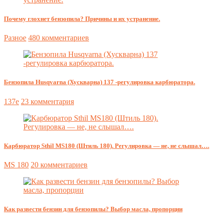
Почему глохнет бензопила? Причины и их устранение.
Разное
480 комментариев
Бензопила Husqvarna (Хускварна) 137 -регулировка карбюратора.
137e
23 комментария
Карбюратор Sthil MS180 (Штиль 180). Регулировка — не, не слышал….
MS 180
20 комментариев
Как развести бензин для бензопилы? Выбор масла, пропорции