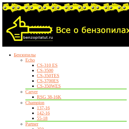
Бензопилы
Echo
CS-310 ES
CS-3500
CS-350TES
CS-3700ES
CS-350WES
Carver
RSG 38-16K
Champion
137-16
142-16
55-18
Partner