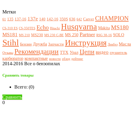
Метки
CHAMPION
137e
135
137-16
140
142-16
350S
636
Carver
61
642
Husqvarna
Echo
MS180
Makita
CS-310 ES
CS-350TES
Hitachi
Partner
MS181
MS 250
SOLO
MS230
MS 210
MS 230 C-BE
RSG 38-16
Stihl
Инструкция
Масла
Дружба
Бензин
Запчасти
Ликбез
Рекомендации
Цепи
видео
ТТХ
Урал
глушитель
Отзывы
компактные
карбюратор
новости
обзор
рейтинг
2014-2016 Все о бензопилах
Сравнить товары
Всего: (
0
)
Сравнить
0