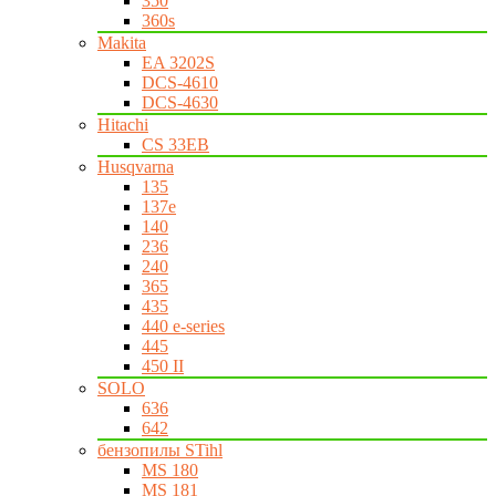
350
360s
Makita
EA 3202S
DCS-4610
DCS-4630
Hitachi
CS 33EB
Husqvarna
135
137e
140
236
240
365
435
440 e-series
445
450 II
SOLO
636
642
бензопилы STihl
MS 180
MS 181