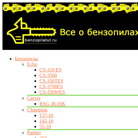
Бензопилы
Echo
CS-310 ES
CS-3500
CS-350TES
CS-3700ES
CS-350WES
Carver
RSG 38-16K
Champion
137-16
142-16
55-18
Partner