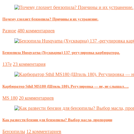
Почему глохнет бензопила? Причины и их устранение.
Разное
480 комментариев
Бензопила Husqvarna (Хускварна) 137 -регулировка карбюратора.
137e
23 комментария
Карбюратор Sthil MS180 (Штиль 180). Регулировка — не, не слышал….
MS 180
20 комментариев
Как развести бензин для бензопилы? Выбор масла, пропорции
Бензопилы
12 комментариев