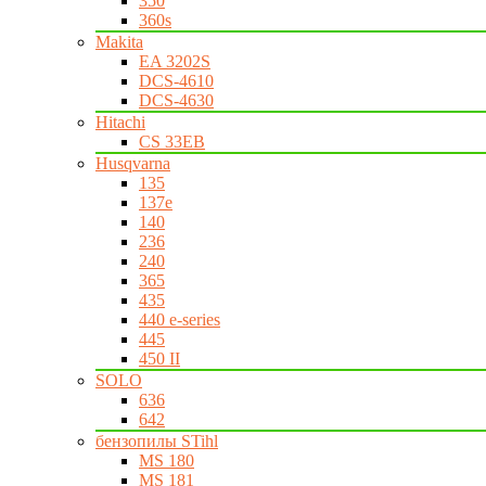
350
360s
Makita
EA 3202S
DCS-4610
DCS-4630
Hitachi
CS 33EB
Husqvarna
135
137e
140
236
240
365
435
440 e-series
445
450 II
SOLO
636
642
бензопилы STihl
MS 180
MS 181