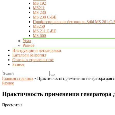
MS 192
MS211
MS 230
MS 230 C-BE
Профессиональная бензопила Stihl MS 261-C-
MS250
MS 211 C-BE
MS 660
Урал
Разное
Инструкции и деталировки
Каталоги бензопил
Статьи о строительстве
Разное
Главная страница
»
Практичность применения генератора для 
Разное
Практичность применения генератора 
Просмотры