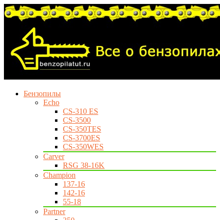
Бензопилы
Echo
CS-310 ES
CS-3500
CS-350TES
CS-3700ES
CS-350WES
Carver
RSG 38-16K
Champion
137-16
142-16
55-18
Partner