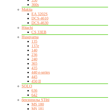
350
360s
Makita
EA 3202S
DCS-4610
DCS-4630
Hitachi
CS 33EB
Husqvarna
135
137e
140
236
240
365
435
440 e-series
445
450 II
SOLO
636
642
бензопилы STihl
MS 180
MS 181