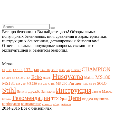
Все про бензопилы Вы найдете здесь! Обзоры самых
популярных бензиновых пил, сравнения и характеристики,
инструкции к бензопилам, деталировки к бензопилам!
Ответы на самые популярные вопросы, связанные с
эксплуатацией и ремонтом бензопил.
Метки
CHAMPION
137e
135
137-16
140
142-16
350S
636
Carver
61
642
Husqvarna
Echo
MS180
Makita
CS-310 ES
CS-350TES
Hitachi
Partner
MS181
MS 250
SOLO
MS230
MS 210
MS 230 C-BE
RSG 38-16
Stihl
Инструкция
Масла
Дружба
Бензин
Запчасти
Ликбез
Рекомендации
Цепи
видео
ТТХ
Урал
глушитель
Отзывы
компактные
карбюратор
новости
обзор
рейтинг
2014-2016 Все о бензопилах