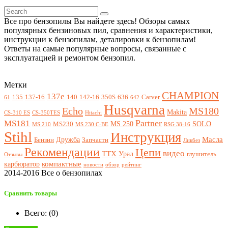
Все про бензопилы Вы найдете здесь! Обзоры самых
популярных бензиновых пил, сравнения и характеристики,
инструкции к бензопилам, деталировки к бензопилам!
Ответы на самые популярные вопросы, связанные с
эксплуатацией и ремонтом бензопил.
Метки
CHAMPION
137e
135
137-16
140
142-16
350S
636
Carver
61
642
Husqvarna
Echo
MS180
Makita
CS-310 ES
CS-350TES
Hitachi
Partner
MS181
MS 250
SOLO
MS230
MS 210
MS 230 C-BE
RSG 38-16
Stihl
Инструкция
Масла
Дружба
Бензин
Запчасти
Ликбез
Рекомендации
Цепи
видео
ТТХ
Урал
глушитель
Отзывы
компактные
карбюратор
новости
обзор
рейтинг
2014-2016 Все о бензопилах
Сравнить товары
Всего: (
0
)