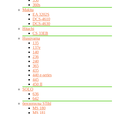
350
360s
Makita
EA 3202S
DCS-4610
DCS-4630
Hitachi
CS 33EB
Husqvarna
135
137e
140
236
240
365
435
440 e-series
445
450 II
SOLO
636
642
бензопилы STihl
MS 180
MS 181