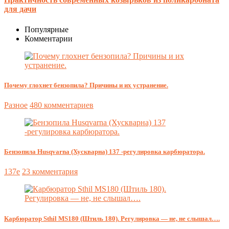
для дачи
Популярные
Комментарии
Почему глохнет бензопила? Причины и их устранение.
Разное
480 комментариев
Бензопила Husqvarna (Хускварна) 137 -регулировка карбюратора.
137e
23 комментария
Карбюратор Sthil MS180 (Штиль 180). Регулировка — не, не слышал….