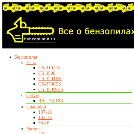
Бензопилы
Echo
CS-310 ES
CS-3500
CS-350TES
CS-3700ES
CS-350WES
Carver
RSG 38-16K
Champion
137-16
142-16
55-18
Partner