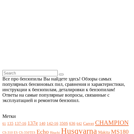
Все про бензопилы Вы найдете здесь! Обзоры самых
популярных бензиновых пил, сравнения и характеристики,
инструкции к бензопилам, деталировки к бензопилам!
Ответы на самые популярные вопросы, связанные с
эксплуатацией и ремонтом бензопил.
Метки
CHAMPION
137e
135
137-16
140
142-16
350S
636
Carver
61
642
Husqvarna
Echo
MS180
Makita
CS-310 ES
CS-350TES
Hitachi