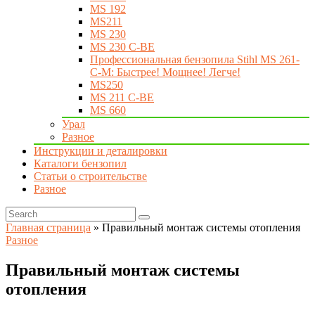
MS 192
MS211
MS 230
MS 230 C-BE
Профессиональная бензопила Stihl MS 261-
C-M: Быстрее! Мощнее! Легче!
MS250
MS 211 C-BE
MS 660
Урал
Разное
Инструкции и деталировки
Каталоги бензопил
Статьи о строительстве
Разное
Главная страница
»
Правильный монтаж системы отопления
Разное
Правильный монтаж системы
отопления