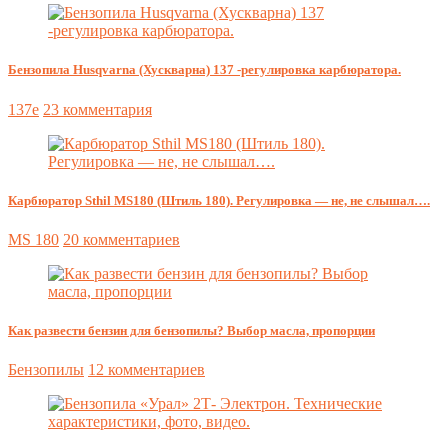
Бензопила Husqvarna (Хускварна) 137 -регулировка карбюратора.
137e
23 комментария
Карбюратор Sthil MS180 (Штиль 180). Регулировка — не, не слышал….
MS 180
20 комментариев
Как развести бензин для бензопилы? Выбор масла, пропорции
Бензопилы
12 комментариев