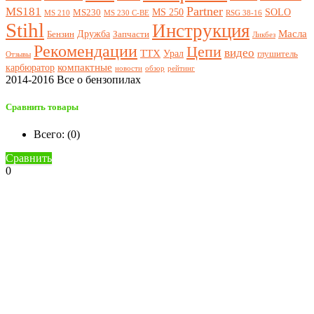
Partner
MS181
MS 250
SOLO
MS230
MS 210
MS 230 C-BE
RSG 38-16
Stihl
Инструкция
Масла
Дружба
Бензин
Запчасти
Ликбез
Рекомендации
Цепи
видео
ТТХ
Урал
глушитель
Отзывы
компактные
карбюратор
новости
обзор
рейтинг
2014-2016 Все о бензопилах
Сравнить товары
Всего: (
0
)
Сравнить
0