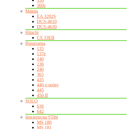
350
360s
Makita
EA 3202S
DCS-4610
DCS-4630
Hitachi
CS 33EB
Husqvarna
135
137e
140
236
240
365
435
440 e-series
445
450 II
SOLO
636
642
бензопилы STihl
MS 180
MS 181