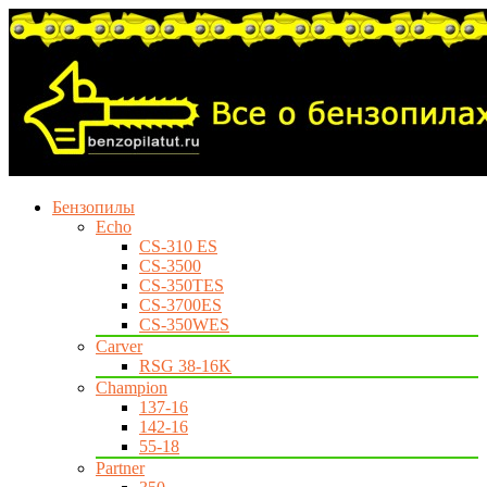
Бензопилы
Echo
CS-310 ES
CS-3500
CS-350TES
CS-3700ES
CS-350WES
Carver
RSG 38-16K
Champion
137-16
142-16
55-18
Partner