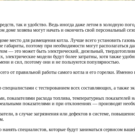
редств, так и удобство. Ведь иногда даже летом в холодную пог
ном доме хозяева могут начать и окончить свой персональный сез
доме место для размещения котла. Лучше всего установить газ
е габариты, поэтому при необходимости могут располагаться да
лом — это может быть электрический, дизельный, твердотоплив
, электрические модели будут более затратны, хотя также удобн
мени и сил, поэтому они и не пользуются популярностью.
всего от правильной работы самого котла и его горелки. Именно
 специалистами с тестированием всех составляющих, а также эк
ми, показателями расхода топлива, температурных показателей н
 реальными показателями и при отклонениях — производят необ
атели, в случае загрязнения или дефектов в системе, повышенн
м.
о нанять специалистов, которые будут заниматься сервисом ваш