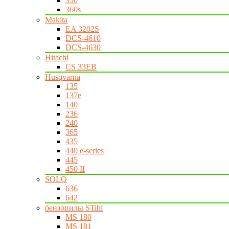
350
360s
Makita
EA 3202S
DCS-4610
DCS-4630
Hitachi
CS 33EB
Husqvarna
135
137e
140
236
240
365
435
440 e-series
445
450 II
SOLO
636
642
бензопилы STihl
MS 180
MS 181