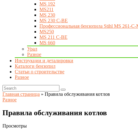
MS 192
MS211
MS 230
MS 230 C-BE
Профессиональная бензопила Stihl MS 261-C-
MS250
MS 211 C-BE
MS 660
Урал
Разное
Инструкции и деталировки
Каталоги бензопил
Статьи о строительстве
Разное
Главная страница
»
Правила обслуживания котлов
Разное
Правила обслуживания котлов
Просмотры