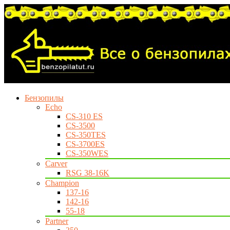
Бензопилы
Echo
CS-310 ES
CS-3500
CS-350TES
CS-3700ES
CS-350WES
Carver
RSG 38-16K
Champion
137-16
142-16
55-18
Partner