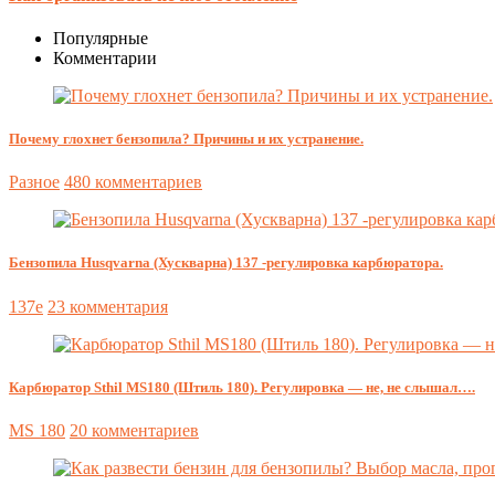
Популярные
Комментарии
Почему глохнет бензопила? Причины и их устранение.
Разное
480 комментариев
Бензопила Husqvarna (Хускварна) 137 -регулировка карбюратора.
137e
23 комментария
Карбюратор Sthil MS180 (Штиль 180). Регулировка — не, не слышал….
MS 180
20 комментариев