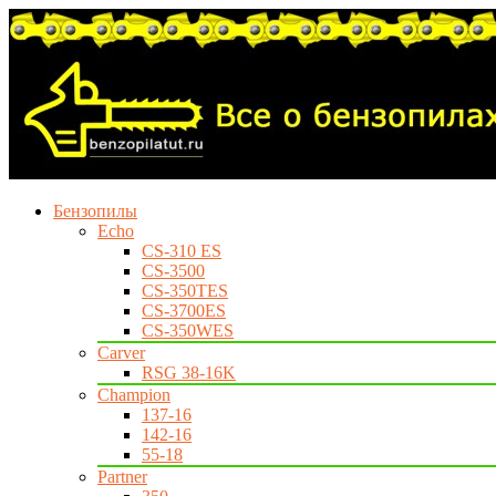
Бензопилы
Echo
CS-310 ES
CS-3500
CS-350TES
CS-3700ES
CS-350WES
Carver
RSG 38-16K
Champion
137-16
142-16
55-18
Partner