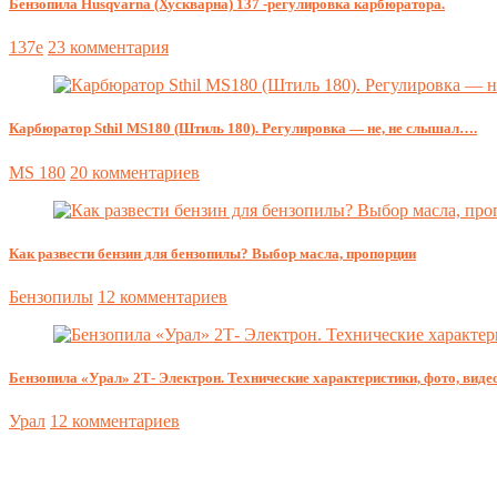
Бензопила Husqvarna (Хускварна) 137 -регулировка карбюратора.
137e
23 комментария
Карбюратор Sthil MS180 (Штиль 180). Регулировка — не, не слышал….
MS 180
20 комментариев
Как развести бензин для бензопилы? Выбор масла, пропорции
Бензопилы
12 комментариев
Бензопила «Урал» 2Т- Электрон. Технические характеристики, фото, видео
Урал
12 комментариев