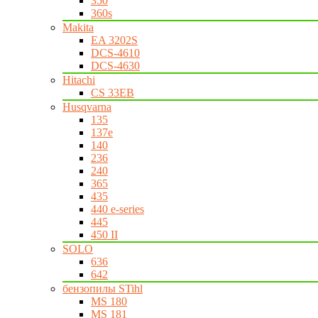
350
360s
Makita
EA 3202S
DCS-4610
DCS-4630
Hitachi
CS 33EB
Husqvarna
135
137e
140
236
240
365
435
440 e-series
445
450 II
SOLO
636
642
бензопилы STihl
MS 180
MS 181