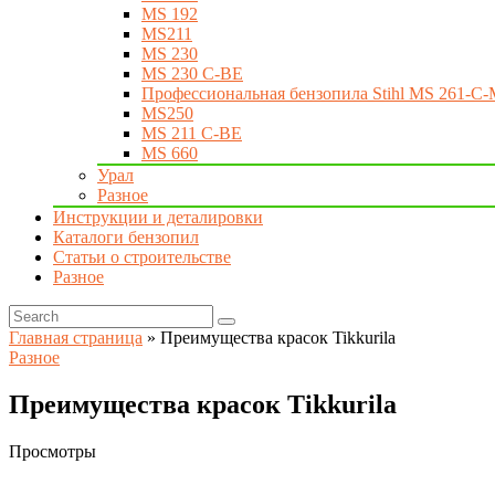
MS 192
MS211
MS 230
MS 230 C-BE
Профессиональная бензопила Stihl MS 261-C-
MS250
MS 211 C-BE
MS 660
Урал
Разное
Инструкции и деталировки
Каталоги бензопил
Статьи о строительстве
Разное
Главная страница
»
Преимущества красок Tikkurila
Разное
Преимущества красок Tikkurila
Просмотры