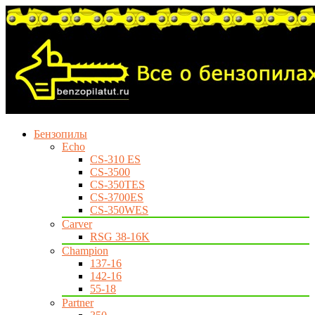
Бензопилы
Echo
CS-310 ES
CS-3500
CS-350TES
CS-3700ES
CS-350WES
Carver
RSG 38-16K
Champion
137-16
142-16
55-18
Partner