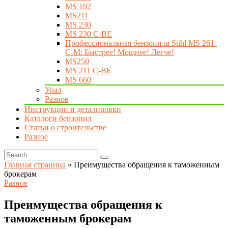
MS 192
MS211
MS 230
MS 230 C-BE
Профессиональная бензопила Stihl MS 261-
C-M: Быстрее! Мощнее! Легче!
MS250
MS 211 C-BE
MS 660
Урал
Разное
Инструкции и деталировки
Каталоги бензопил
Статьи о строительстве
Разное
Главная страница
»
Преимущества обращения к таможенным
брокерам
Разное
Преимущества обращения к
таможенным брокерам