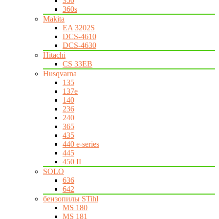
350
360s
Makita
EA 3202S
DCS-4610
DCS-4630
Hitachi
CS 33EB
Husqvarna
135
137e
140
236
240
365
435
440 e-series
445
450 II
SOLO
636
642
бензопилы STihl
MS 180
MS 181