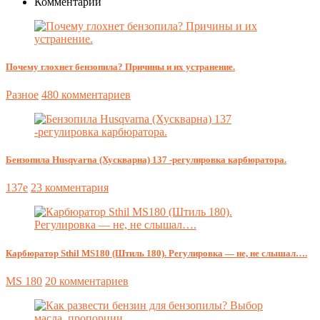
Комментарии
Почему глохнет бензопила? Причины и их устранение.
Разное
480 комментариев
Бензопила Husqvarna (Хускварна) 137 -регулировка карбюратора.
137e
23 комментария
Карбюратор Sthil MS180 (Штиль 180). Регулировка — не, не слышал….
MS 180
20 комментариев