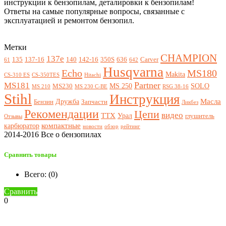
инструкции к бензопилам, деталировки к бензопилам!
Ответы на самые популярные вопросы, связанные с
эксплуатацией и ремонтом бензопил.
Метки
CHAMPION
137e
135
137-16
140
142-16
350S
636
Carver
61
642
Husqvarna
Echo
MS180
Makita
CS-310 ES
CS-350TES
Hitachi
Partner
MS181
MS 250
SOLO
MS230
MS 210
MS 230 C-BE
RSG 38-16
Stihl
Инструкция
Масла
Дружба
Бензин
Запчасти
Ликбез
Рекомендации
Цепи
видео
ТТХ
Урал
глушитель
Отзывы
компактные
карбюратор
новости
обзор
рейтинг
2014-2016 Все о бензопилах
Сравнить товары
Всего: (
0
)
Сравнить
0