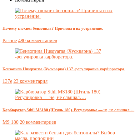
Почему глохнет бензопила? Причины и их устранение.
Разное
480 комментариев
Бензопила Husqvarna (Хускварна) 137 -регулировка карбюратора.
137e
23 комментария
Карбюратор Sthil MS180 (Штиль 180). Регулировка — не, не слышал….
MS 180
20 комментариев