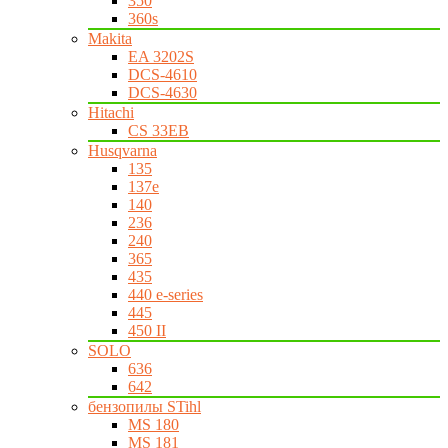
350
360s
Makita
EA 3202S
DCS-4610
DCS-4630
Hitachi
CS 33EB
Husqvarna
135
137e
140
236
240
365
435
440 e-series
445
450 II
SOLO
636
642
бензопилы STihl
MS 180
MS 181