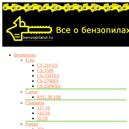
Бензопилы
Echo
CS-310 ES
CS-3500
CS-350TES
CS-3700ES
CS-350WES
Carver
RSG 38-16K
Champion
137-16
142-16
55-18
Partner