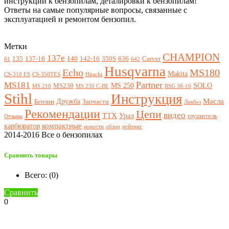
инструкции к бензопилам, деталировки к бензопилам!
Ответы на самые популярные вопросы, связанные с
эксплуатацией и ремонтом бензопил.
Метки
CHAMPION
137e
135
137-16
140
142-16
350S
636
Carver
61
642
Husqvarna
Echo
MS180
Makita
CS-310 ES
CS-350TES
Hitachi
Partner
MS181
MS 250
SOLO
MS230
MS 210
MS 230 C-BE
RSG 38-16
Stihl
Инструкция
Масла
Дружба
Бензин
Запчасти
Ликбез
Рекомендации
Цепи
видео
ТТХ
Урал
глушитель
Отзывы
компактные
карбюратор
новости
обзор
рейтинг
2014-2016 Все о бензопилах
Сравнить товары
Всего: (
0
)
Сравнить
0