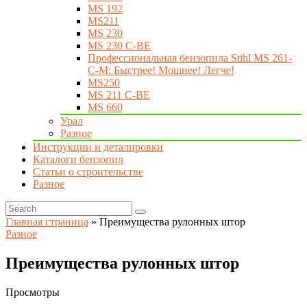
MS 192
MS211
MS 230
MS 230 C-BE
Профессиональная бензопила Stihl MS 261-
C-M: Быстрее! Мощнее! Легче!
MS250
MS 211 C-BE
MS 660
Урал
Разное
Инструкции и деталировки
Каталоги бензопил
Статьи о строительстве
Разное
Главная страница
»
Преимущества рулонных штор
Разное
Преимущества рулонных штор
Просмотры