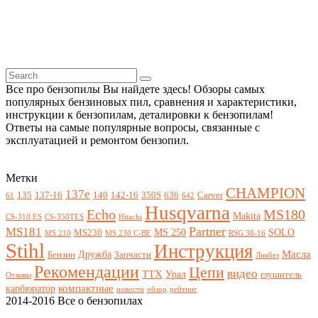
Все про бензопилы Вы найдете здесь! Обзоры самых
популярных бензиновых пил, сравнения и характеристики,
инструкции к бензопилам, деталировки к бензопилам!
Ответы на самые популярные вопросы, связанные с
эксплуатацией и ремонтом бензопил.
Метки
CHAMPION
137e
135
137-16
140
142-16
350S
636
Carver
61
642
Husqvarna
Echo
MS180
Makita
CS-310 ES
CS-350TES
Hitachi
Partner
MS181
MS 250
SOLO
MS230
MS 210
MS 230 C-BE
RSG 38-16
Stihl
Инструкция
Масла
Дружба
Бензин
Запчасти
Ликбез
Рекомендации
Цепи
видео
ТТХ
Урал
глушитель
Отзывы
компактные
карбюратор
новости
обзор
рейтинг
2014-2016 Все о бензопилах