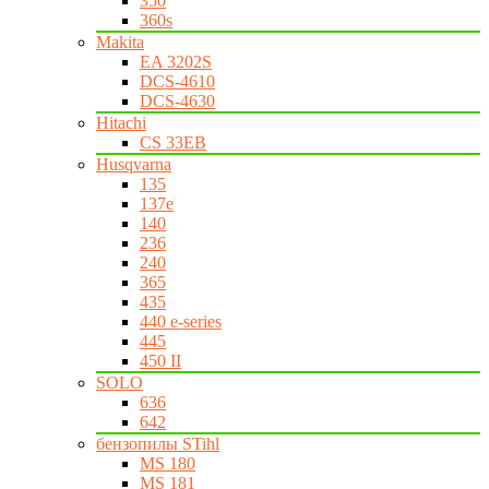
350
360s
Makita
EA 3202S
DCS-4610
DCS-4630
Hitachi
CS 33EB
Husqvarna
135
137e
140
236
240
365
435
440 e-series
445
450 II
SOLO
636
642
бензопилы STihl
MS 180
MS 181