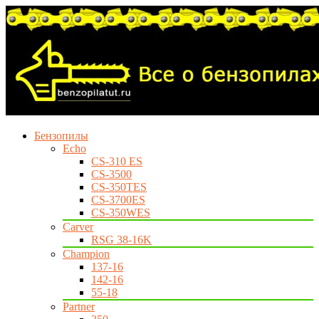
Бензопилы
Echo
CS-310 ES
CS-3500
CS-350TES
CS-3700ES
CS-350WES
Carver
RSG 38-16K
Champion
137-16
142-16
55-18
Partner