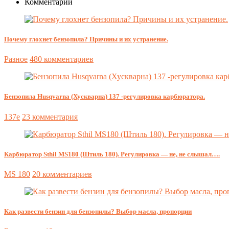
Комментарии
Почему глохнет бензопила? Причины и их устранение.
Разное
480 комментариев
Бензопила Husqvarna (Хускварна) 137 -регулировка карбюратора.
137e
23 комментария
Карбюратор Sthil MS180 (Штиль 180). Регулировка — не, не слышал….
MS 180
20 комментариев
Как развести бензин для бензопилы? Выбор масла, пропорции