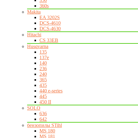
350
360s
Makita
EA 3202S
DCS-4610
DCS-4630
Hitachi
CS 33EB
Husqvarna
135
137e
140
236
240
365
435
440 e-series
445
450 II
SOLO
636
642
бензопилы STihl
MS 180
MS 181