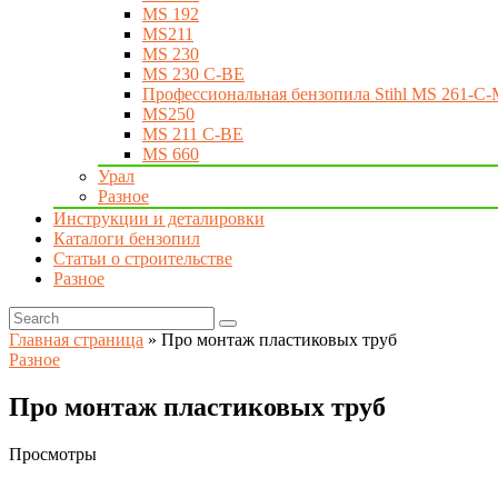
MS 192
MS211
MS 230
MS 230 C-BE
Профессиональная бензопила Stihl MS 261-C-
MS250
MS 211 C-BE
MS 660
Урал
Разное
Инструкции и деталировки
Каталоги бензопил
Статьи о строительстве
Разное
Главная страница
»
Про монтаж пластиковых труб
Разное
Про монтаж пластиковых труб
Просмотры