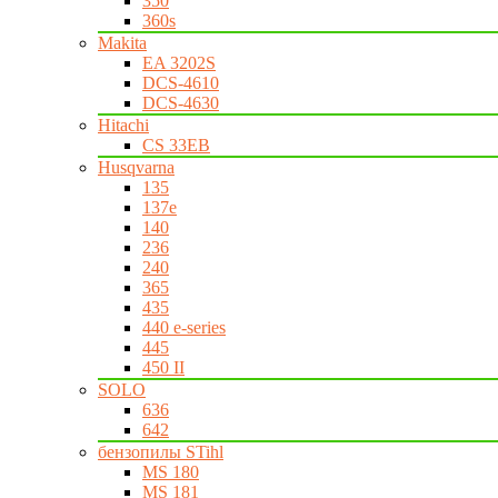
350
360s
Makita
EA 3202S
DCS-4610
DCS-4630
Hitachi
CS 33EB
Husqvarna
135
137e
140
236
240
365
435
440 e-series
445
450 II
SOLO
636
642
бензопилы STihl
MS 180
MS 181