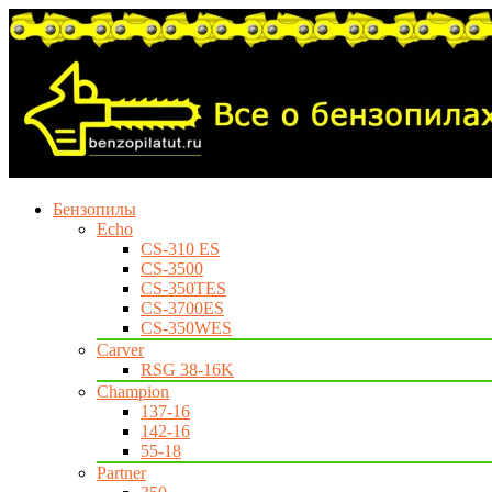
Бензопилы
Echo
CS-310 ES
CS-3500
CS-350TES
CS-3700ES
CS-350WES
Carver
RSG 38-16K
Champion
137-16
142-16
55-18
Partner