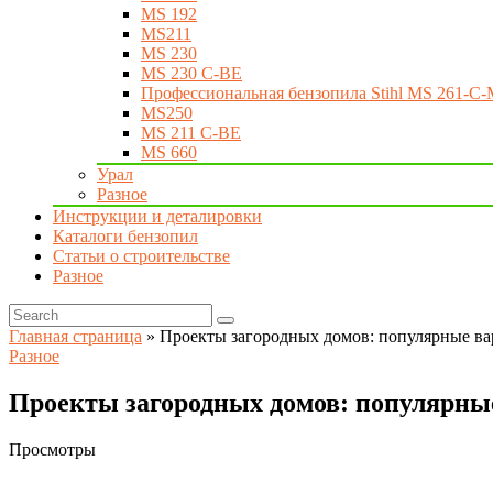
MS 192
MS211
MS 230
MS 230 C-BE
Профессиональная бензопила Stihl MS 261-C-
MS250
MS 211 C-BE
MS 660
Урал
Разное
Инструкции и деталировки
Каталоги бензопил
Статьи о строительстве
Разное
Главная страница
»
Проекты загородных домов: популярные в
Разное
Проекты загородных домов: популярны
Просмотры