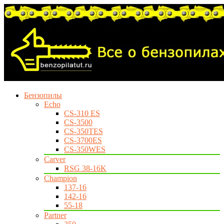
Бензопилы
Echo
CS-310 ES
CS-3500
CS-350TES
CS-3700ES
CS-350WES
Carver
RSG 38-16K
Champion
137-16
142-16
55-18
Partner