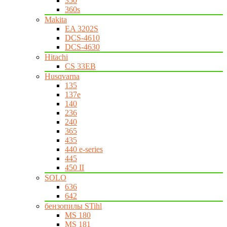
350
360s
Makita
EA 3202S
DCS-4610
DCS-4630
Hitachi
CS 33EB
Husqvarna
135
137e
140
236
240
365
435
440 e-series
445
450 II
SOLO
636
642
бензопилы STihl
MS 180
MS 181