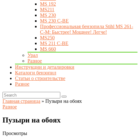
MS 192
MS211
MS 230
MS 230 C-BE
Профессиональная бензопила Stihl MS 261-
C-M: Быстрее! Мощнее! Легче!
MS250
MS 211 C-BE
MS 660
Урал
Разное
Инструкции и деталировки
Каталоги бензопил
Статьи о строительстве
Разное
Главная страница
»
Пузыри на обоях
Разное
Пузыри на обоях
Просмотры