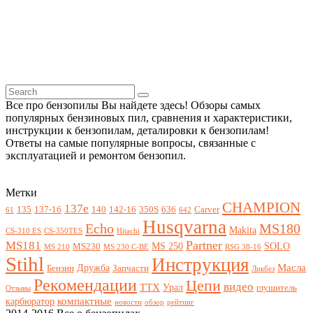
Все про бензопилы Вы найдете здесь! Обзоры самых
популярных бензиновых пил, сравнения и характеристики,
инструкции к бензопилам, деталировки к бензопилам!
Ответы на самые популярные вопросы, связанные с
эксплуатацией и ремонтом бензопил.
Метки
CHAMPION
137e
135
137-16
140
142-16
350S
636
Carver
61
642
Husqvarna
Echo
MS180
Makita
CS-310 ES
CS-350TES
Hitachi
Partner
MS181
MS 250
SOLO
MS230
MS 210
MS 230 C-BE
RSG 38-16
Stihl
Инструкция
Масла
Дружба
Бензин
Запчасти
Ликбез
Рекомендации
Цепи
видео
ТТХ
Урал
глушитель
Отзывы
компактные
карбюратор
новости
обзор
рейтинг