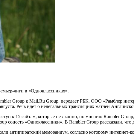
емьер-лиги в «Одноклассниках».
Rambler Group к Mail.Ru Group, передает РБК. ООО «Рамблер ин
 августа. Речь идет о нелегальных трансляциях матчей Английск
оступ к 15 сайтам, которые незаконно, по мнению Rambler Grou
up соцсеть «Одноклассники». В Rambler Group рассказали, что 
писали антипиратский меморандум, согласно которому интернет-