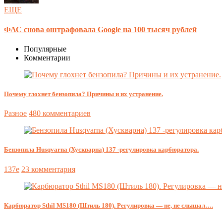
ЕЩЕ
ФАС снова оштрафовала Google на 100 тысяч рублей
Популярные
Комментарии
Почему глохнет бензопила? Причины и их устранение.
Разное
480 комментариев
Бензопила Husqvarna (Хускварна) 137 -регулировка карбюратора.
137e
23 комментария
Карбюратор Sthil MS180 (Штиль 180). Регулировка — не, не слышал….