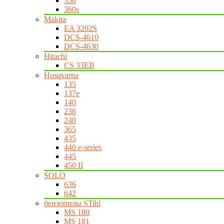
350
360s
Makita
EA 3202S
DCS-4610
DCS-4630
Hitachi
CS 33EB
Husqvarna
135
137e
140
236
240
365
435
440 e-series
445
450 II
SOLO
636
642
бензопилы STihl
MS 180
MS 181