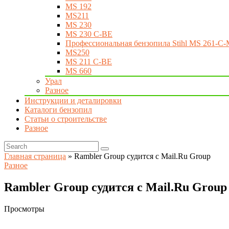
MS 192
MS211
MS 230
MS 230 C-BE
Профессиональная бензопила Stihl MS 261-C-
MS250
MS 211 C-BE
MS 660
Урал
Разное
Инструкции и деталировки
Каталоги бензопил
Статьи о строительстве
Разное
Главная страница
»
Rambler Group судится с Mail.Ru Group
Разное
Rambler Group судится с Mail.Ru Group
Просмотры