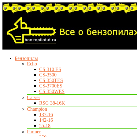
Бензопилы
Echo
CS-310 ES
CS-3500
CS-350TES
CS-3700ES
CS-350WES
Carver
RSG 38-16K
Champion
137-16
142-16
55-18
Partner