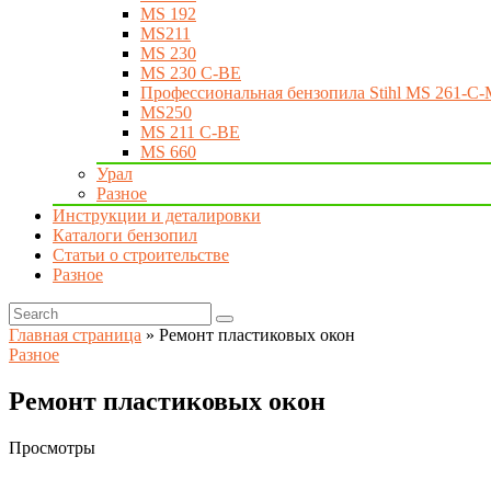
MS 192
MS211
MS 230
MS 230 C-BE
Профессиональная бензопила Stihl MS 261-C-
MS250
MS 211 C-BE
MS 660
Урал
Разное
Инструкции и деталировки
Каталоги бензопил
Статьи о строительстве
Разное
Главная страница
»
Ремонт пластиковых окон
Разное
Ремонт пластиковых окон
Просмотры