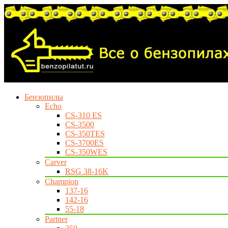
Бензопилы
Echo
CS-310 ES
CS-3500
CS-350TES
CS-3700ES
CS-350WES
Carver
RSG 38-16K
Champion
137-16
142-16
55-18
Partner