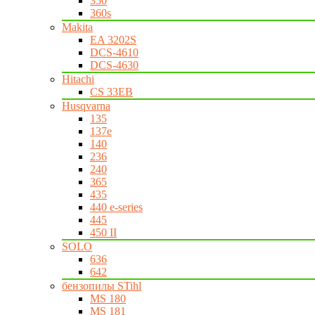
350
360s
Makita
EA 3202S
DCS-4610
DCS-4630
Hitachi
CS 33EB
Husqvarna
135
137e
140
236
240
365
435
440 e-series
445
450 II
SOLO
636
642
бензопилы STihl
MS 180
MS 181