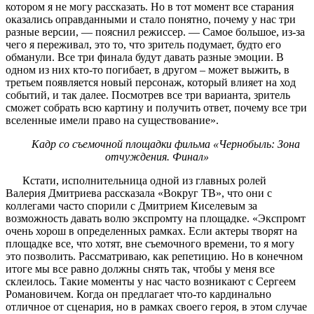
котором я не могу рассказать. Но в тот момент все старания
оказались оправданными и стало понятно, почему у нас три
разные версии, — пояснил режиссер. — Самое большое, из-за
чего я переживал, это то, что зритель подумает, будто его
обманули. Все три финала будут давать разные эмоции. В
одном из них кто-то погибает, в другом – может выжить, в
третьем появляется новый персонаж, который влияет на ход
событий, и так далее. Посмотрев все три варианта, зритель
сможет собрать всю картину и получить ответ, почему все три
вселенные имели право на существование».
Кадр со съемочной площадки фильма
«Чернобыль: Зона
отчуждения. Финал»
Кстати, исполнительница одной из главных ролей
Валерия Дмитриева рассказала «Вокруг ТВ», что они с
коллегами часто спорили с Дмитрием Киселевым за
возможность давать волю экспромту на площадке. «Экспромт
очень хорош в определенных рамках. Если актеры творят на
площадке все, что хотят, вне съемочного времени, то я могу
это позволить. Рассматриваю, как репетицию. Но в конечном
итоге мы все равно должны снять так, чтобы у меня все
склеилось. Такие моменты у нас часто возникают с Сергеем
Романовичем. Когда он предлагает что-то кардинально
отличное от сценария, но в рамках своего героя, в этом случае