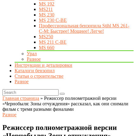
MS 192
MS211
MS 230
MS 230 C-BE
Профессиональная бензопила Stihl MS 261-
C-M: Быстрее! Мощнее! Легче!
MS250
MS 211 C-BE
MS 660
Урал
Разное
Инструкции и деталировки
Каталоги бензопил
Статьи о строительстве
Разное
Главная страница
»
Режиссер полнометражной версии
«Чернобыля: Зоны отчуждения» рассказал, как они снимали
фильм с тремя разными финалами
Разное
Режиссер полнометражной версии
«Чернобыля: Зоны отчуждения»