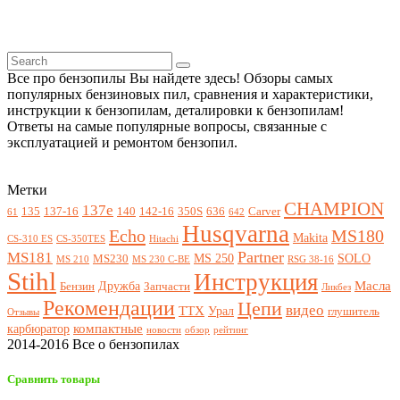
Все про бензопилы Вы найдете здесь! Обзоры самых
популярных бензиновых пил, сравнения и характеристики,
инструкции к бензопилам, деталировки к бензопилам!
Ответы на самые популярные вопросы, связанные с
эксплуатацией и ремонтом бензопил.
Метки
CHAMPION
137e
135
137-16
140
142-16
350S
636
Carver
61
642
Husqvarna
Echo
MS180
Makita
CS-310 ES
CS-350TES
Hitachi
Partner
MS181
MS 250
SOLO
MS230
MS 210
MS 230 C-BE
RSG 38-16
Stihl
Инструкция
Масла
Дружба
Бензин
Запчасти
Ликбез
Рекомендации
Цепи
видео
ТТХ
Урал
глушитель
Отзывы
компактные
карбюратор
новости
обзор
рейтинг
2014-2016 Все о бензопилах
Сравнить товары