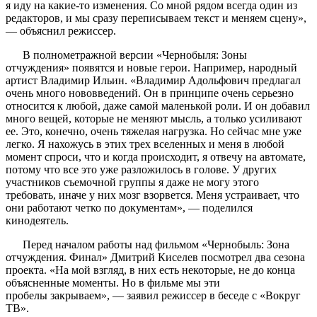
я иду на какие-то изменения. Со мной рядом всегда один из
редакторов, и мы сразу переписываем текст и меняем сцену»,
— объяснил режиссер.
В полнометражной версии «Чернобыля: Зоны
отчуждения» появятся и новые герои. Например, народный
артист Владимир Ильин. «Владимир Адольфович предлагал
очень много нововведений. Он в принципе очень серьезно
относится к любой, даже самой маленькой роли. И он добавил
много вещей, которые не меняют мысль, а только усиливают
ее. Это, конечно, очень тяжелая нагрузка. Но сейчас мне уже
легко. Я нахожусь в этих трех вселенных и меня в любой
момент спроси, что и когда происходит, я отвечу на автомате,
потому что все это уже разложилось в голове. У других
участников съемочной группы я даже не могу этого
требовать, иначе у них мозг взорвется. Меня устраивает, что
они работают четко по документам», — поделился
кинодеятель.
Перед началом работы над фильмом «Чернобыль: Зона
отчуждения. Финал» Дмитрий Киселев посмотрел два сезона
проекта. «На мой взгляд, в них есть некоторые, не до конца
объясненные моменты. Но в фильме мы эти
пробелы закрываем», — заявил режиссер в беседе с «Вокруг
ТВ».