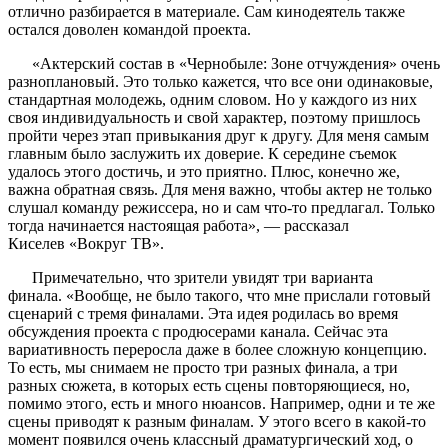
отлично разбирается в материале. Сам кинодеятель также
остался доволен командой проекта.
«Актерский состав в «Чернобыле: Зоне отчуждения» очень
разноплановый. Это только кажется, что все они одинаковые,
стандартная молодежь, одним словом. Но у каждого из них
своя индивидуальность и свой характер, поэтому пришлось
пройти через этап привыкания друг к другу. Для меня самым
главным было заслужить их доверие. К середине съемок
удалось этого достичь, и это приятно. Плюс, конечно же,
важна обратная связь. Для меня важно, чтобы актер не только
слушал команду режиссера, но и сам что-то предлагал. Только
тогда начинается настоящая работа», — рассказал
Киселев «Вокруг ТВ».
Примечательно, что зрители увидят три варианта
финала. «Вообще, не было такого, что мне прислали готовый
сценарий с тремя финалами. Эта идея родилась во время
обсуждения проекта с продюсерами канала. Сейчас эта
вариативность переросла даже в более сложную концепцию.
То есть, мы снимаем не просто три разных финала, а три
разных сюжета, в которых есть сцены повторяющиеся, но,
помимо этого, есть и много нюансов. Например, одни и те же
сцены приводят к разным финалам. У этого всего в какой-то
момент появился очень классный драматургический ход, о