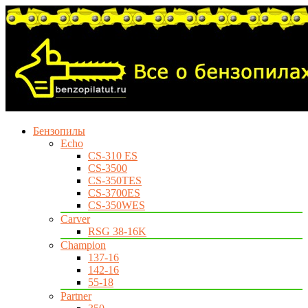
Бензопилы
Echo
CS-310 ES
CS-3500
CS-350TES
CS-3700ES
CS-350WES
Carver
RSG 38-16K
Champion
137-16
142-16
55-18
Partner