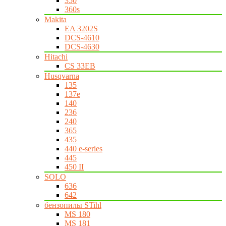
350
360s
Makita
EA 3202S
DCS-4610
DCS-4630
Hitachi
CS 33EB
Husqvarna
135
137e
140
236
240
365
435
440 e-series
445
450 II
SOLO
636
642
бензопилы STihl
MS 180
MS 181