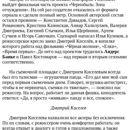
выйдет финальная часть проекта «Чернобыль: Зона
отчуждения». На сей раз создатели отказались от формата
сериала и сделали полный метр. Основной актерский состав
остался прежним — Константин Давыдов, Сергей
Романович, Кристина Казинская, Анвар Халилулаев, Валерия
Дмитриева, Евгений Стычкин, Илья Щербинин, Артем
Сучков и Игорь Савочкин. Сценарий написал Илья Куликов, а
режиссерское кресло занял Дмитрий Киселёв, в копилке
которого работа над фильмами «Чёрная молния», «Елки»,
«Время первых». До него над проектом трудились
Андерс
Банке
и Павел Костомаров — над первым и вторым сезонами
соответственно.
На съемочной площадке с Дмитрием Киселевым всегда
был его талисман — игрушечная панда. «Его дал мне мой сын
перед первым съемочным днем. Говорит, игрушка-антистресс,
чтобы я не нервничал, съемки-то тяжелые», — пояснил нас
режиссер. На вопрос, работает ли данная фишка, кинодеятель
ответил: «Да, я просто «жмякаю» панду и все, спокоен».
Дмитрий Киселев
Дмитрия Киселева нахвалили все актеры без исключения.
По их словам, с режиссером очень комфортно работать: он
всегда открыт к диалогу и готов к предложениям, а также