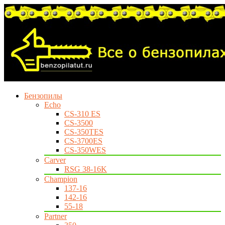
Бензопилы
Echo
CS-310 ES
CS-3500
CS-350TES
CS-3700ES
CS-350WES
Carver
RSG 38-16K
Champion
137-16
142-16
55-18
Partner