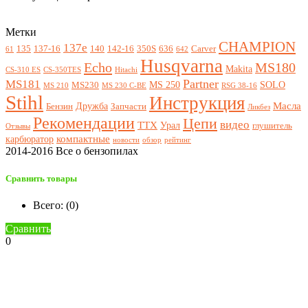
Метки
CHAMPION
137e
135
137-16
140
142-16
350S
636
Carver
61
642
Husqvarna
Echo
MS180
Makita
CS-310 ES
CS-350TES
Hitachi
Partner
MS181
MS 250
SOLO
MS230
MS 210
MS 230 C-BE
RSG 38-16
Stihl
Инструкция
Масла
Дружба
Бензин
Запчасти
Ликбез
Рекомендации
Цепи
видео
ТТХ
Урал
глушитель
Отзывы
компактные
карбюратор
новости
обзор
рейтинг
2014-2016 Все о бензопилах
Сравнить товары
Всего: (
0
)
Сравнить
0