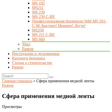
MS 192
MS211
MS 230
MS 230 C-BE
Профессиональная бензопила Stihl MS 261-
C-M: Быстрее! Мощнее! Легче!
MS250
MS 211 C-BE
MS 660
Урал
Разное
Инструкции и деталировки
Каталоги бензопил
Статьи о строительстве
Разное
Главная страница
»
Сфера применения медной ленты
Разное
Сфера применения медной ленты
Просмотры