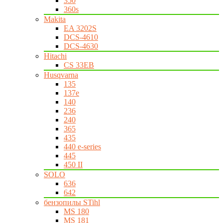
350
360s
Makita
EA 3202S
DCS-4610
DCS-4630
Hitachi
CS 33EB
Husqvarna
135
137e
140
236
240
365
435
440 e-series
445
450 II
SOLO
636
642
бензопилы STihl
MS 180
MS 181