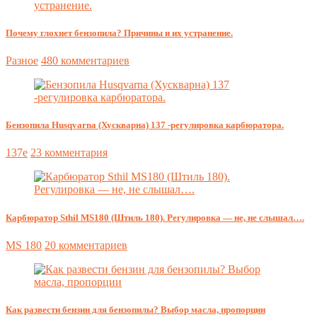
Почему глохнет бензопила? Причины и их устранение.
Разное
480 комментариев
Бензопила Husqvarna (Хускварна) 137 -регулировка карбюратора.
137e
23 комментария
Карбюратор Sthil MS180 (Штиль 180). Регулировка — не, не слышал….
MS 180
20 комментариев
Как развести бензин для бензопилы? Выбор масла, пропорции