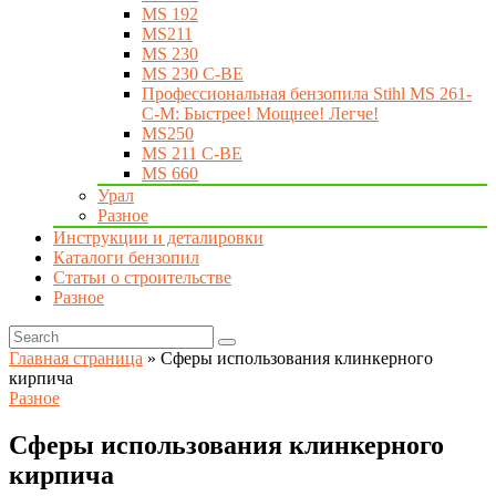
MS 192
MS211
MS 230
MS 230 C-BE
Профессиональная бензопила Stihl MS 261-
C-M: Быстрее! Мощнее! Легче!
MS250
MS 211 C-BE
MS 660
Урал
Разное
Инструкции и деталировки
Каталоги бензопил
Статьи о строительстве
Разное
Главная страница
»
Сферы использования клинкерного
кирпича
Разное
Сферы использования клинкерного
кирпича