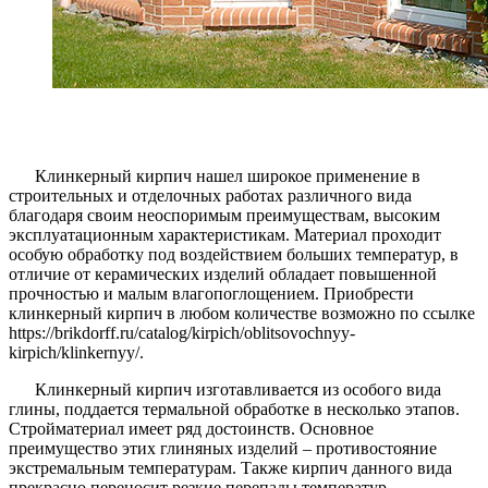
Клинкерный кирпич нашел широкое применение в
строительных и отделочных работах различного вида
благодаря своим неоспоримым преимуществам, высоким
эксплуатационным характеристикам. Материал проходит
особую обработку под воздействием больших температур, в
отличие от керамических изделий обладает повышенной
прочностью и малым влагопоглощением. Приобрести
клинкерный кирпич в любом количестве возможно по ссылке
https://brikdorff.ru/catalog/kirpich/oblitsovochnyy-
kirpich/klinkernyy/.
Клинкерный кирпич изготавливается из особого вида
глины, поддается термальной обработке в несколько этапов.
Стройматериал имеет ряд достоинств. Основное
преимущество этих глиняных изделий – противостояние
экстремальным температурам. Также кирпич данного вида
прекрасно переносит резкие перепады температур.