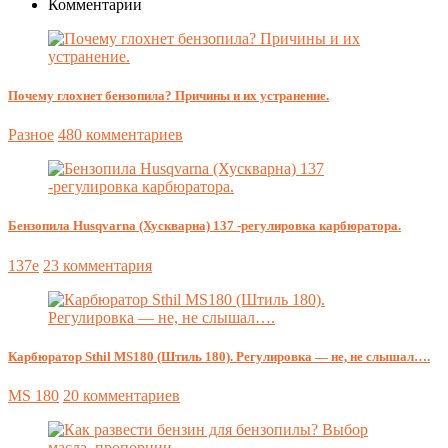
Комментарии
Почему глохнет бензопила? Причины и их устранение.
Разное
480 комментариев
Бензопила Husqvarna (Хускварна) 137 -регулировка карбюратора.
137e
23 комментария
Карбюратор Sthil MS180 (Штиль 180). Регулировка — не, не слышал….
MS 180
20 комментариев