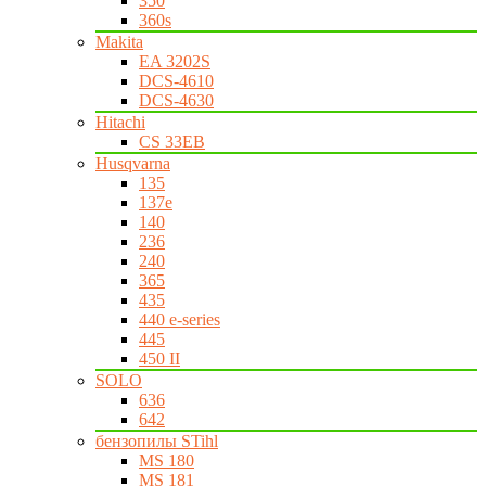
350
360s
Makita
EA 3202S
DCS-4610
DCS-4630
Hitachi
CS 33EB
Husqvarna
135
137e
140
236
240
365
435
440 e-series
445
450 II
SOLO
636
642
бензопилы STihl
MS 180
MS 181