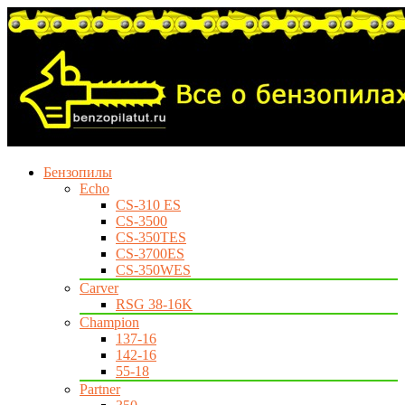
Бензопилы
Echo
CS-310 ES
CS-3500
CS-350TES
CS-3700ES
CS-350WES
Carver
RSG 38-16K
Champion
137-16
142-16
55-18
Partner