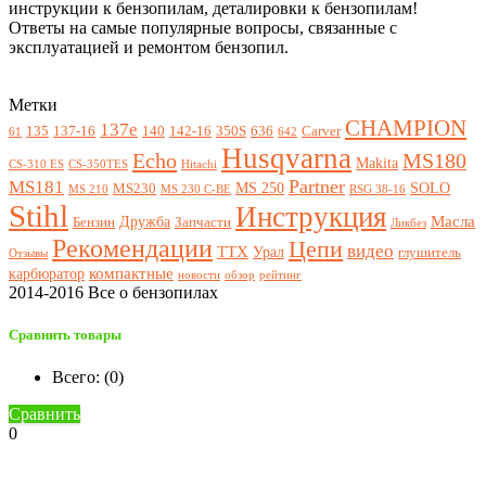
инструкции к бензопилам, деталировки к бензопилам!
Ответы на самые популярные вопросы, связанные с
эксплуатацией и ремонтом бензопил.
Метки
CHAMPION
137e
135
137-16
140
142-16
350S
636
Carver
61
642
Husqvarna
Echo
MS180
Makita
CS-310 ES
CS-350TES
Hitachi
Partner
MS181
MS 250
SOLO
MS230
MS 210
MS 230 C-BE
RSG 38-16
Stihl
Инструкция
Масла
Дружба
Бензин
Запчасти
Ликбез
Рекомендации
Цепи
видео
ТТХ
Урал
глушитель
Отзывы
компактные
карбюратор
новости
обзор
рейтинг
2014-2016 Все о бензопилах
Сравнить товары
Всего: (
0
)
Сравнить
0