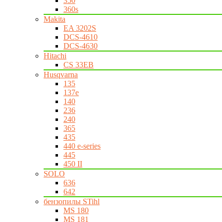
350
360s
Makita
EA 3202S
DCS-4610
DCS-4630
Hitachi
CS 33EB
Husqvarna
135
137e
140
236
240
365
435
440 e-series
445
450 II
SOLO
636
642
бензопилы STihl
MS 180
MS 181