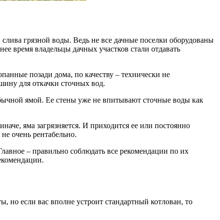
й слива грязной воды. Ведь не все дачные поселки оборудованы
нее время владельцы дачных участков стали отдавать
опанные позади дома, по качеству – технически не
шину для откачки сточных вод.
обычной ямой. Ее стены уже не впитывают сточные воды как
наче, яма загрязняется. И приходится ее или постоянно
 не очень рентабельно.
Главное – правильно соблюдать все рекомендации по их
екомендации.
ы, но если вас вполне устроит стандартный котлован, то