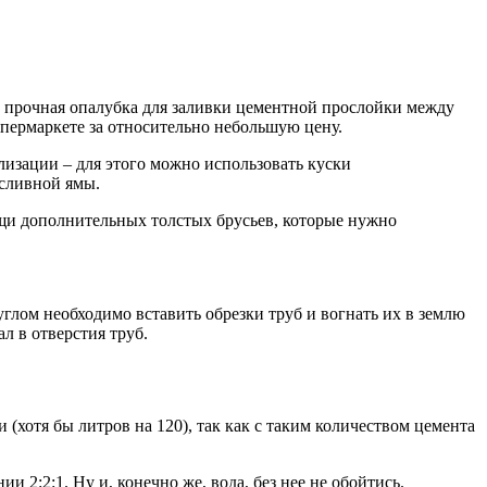
и прочная опалубка для заливки цементной прослойки между
пермаркете за относительно небольшую цену.
изации – для этого можно использовать куски
 сливной ямы.
ощи дополнительных толстых брусьев, которые нужно
углом необходимо вставить обрезки труб и вогнать их в землю
ал в отверстия труб.
(хотя бы литров на 120), так как с таким количеством цемента
 2:2:1. Ну и, конечно же, вода, без нее не обойтись.