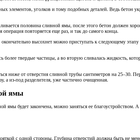
ных элементов, уголков и тому подобных деталей. Ведь бетон у
аливается половина сливной ямы, после этого бетон должен хоро
я операция повторяется еще раз, и так до самого конца.
он окончательно высохнет можно приступать к следующему этапу
ь более твердые частицы, а во вторую сливалась жидкость, кото
ься ниже от отверстия сливной трубы сантиметров на 25–30. П
азу, а из-под разделителя, уже частично очищенная.
ной ямы
вной ямы будет закончена, можно заняться ее благоустройством. 
яткой с одной стороны. Глубина отверстий должна быть не мене