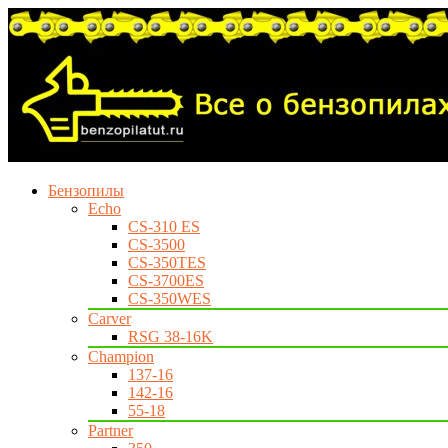
Бензопилы
Echo
CS-310 ES
CS-3500
CS-350TES
CS-3700ES
CS-350WES
Carver
RSG 38-16K
Champion
137-16
142-16
55-18
Partner