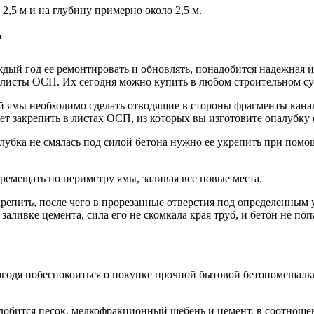
2,5 м и на глубину примерно около 2,5 м.
?
ждый год ее ремонтировать и обновлять, понадобится надежная 
 листы ОСП. Их сегодня можно купить в любом строительном су
 ямы необходимо сделать отводящие в стороны фрагменты канал
т закрепить в листах ОСП, из которых вы изготовите опалубку
лубка не смялась под силой бетона нужно ее укрепить при пом
ремещать по периметру ямы, заливая все новые места.
акрепить, после чего в прорезанные отверстия под определенным 
заливке цемента, сила его не скомкала края труб, и бетон не поп
агодя побеспокоиться о покупке прочной бытовой бетономешалки 
обится песок, мелкофракционный щебень и цемент, в соотношении