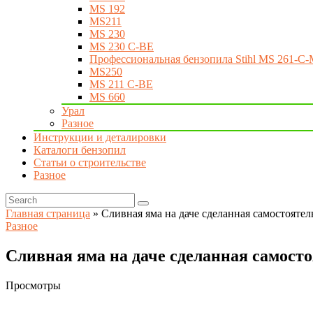
MS 192
MS211
MS 230
MS 230 C-BE
Профессиональная бензопила Stihl MS 261-C-
MS250
MS 211 C-BE
MS 660
Урал
Разное
Инструкции и деталировки
Каталоги бензопил
Статьи о строительстве
Разное
Главная страница
»
Сливная яма на даче сделанная самостоятел
Разное
Сливная яма на даче сделанная самост
Просмотры