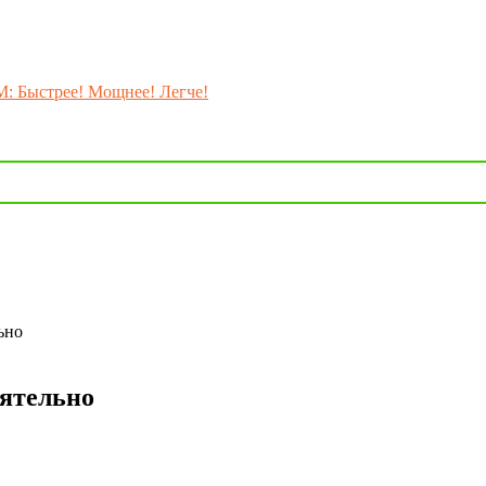
M: Быстрее! Мощнее! Легче!
ьно
оятельно