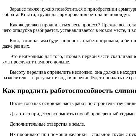
Заранее также нужно позаботиться о приобретении арматур
собрата. Кстати, трубы для армирования бетона не подойдут.
Как же должен продвигаться весь процесс? Прежде всего, з
чего опалубка разбирается, устанавливается в новом месте, и вс
Когда сливная яма будет полностью забетонирована, и бет
даже равных.
Это необходимо для того, чтобы в первой части скапливалис
яма прослужит намного дольше.
Высоту перелива определить несложно, она должна находит
разделитель – в результате вода в перелив будет попадать не ср
Как продлить работоспособность слив
После того как основная часть работ по строительству сли
Для этого придется вспомнить способ проверенный годами.
Дополнительные отверстия в земле.
Их пробивают при помощи желонки – стальной трубы с руко