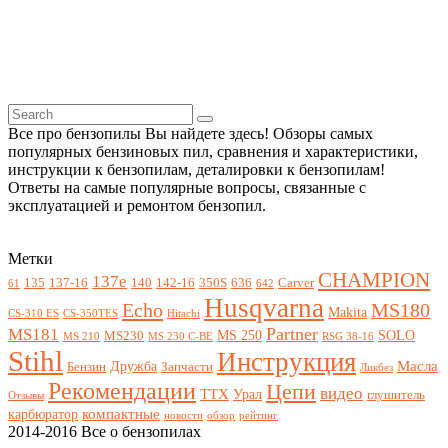
Все про бензопилы Вы найдете здесь! Обзоры самых
популярных бензиновых пил, сравнения и характеристики,
инструкции к бензопилам, деталировки к бензопилам!
Ответы на самые популярные вопросы, связанные с
эксплуатацией и ремонтом бензопил.
Метки
CHAMPION
137e
135
137-16
140
142-16
350S
636
Carver
61
642
Husqvarna
Echo
MS180
Makita
CS-310 ES
CS-350TES
Hitachi
Partner
MS181
MS 250
SOLO
MS230
MS 210
MS 230 C-BE
RSG 38-16
Stihl
Инструкция
Масла
Дружба
Бензин
Запчасти
Ликбез
Рекомендации
Цепи
видео
ТТХ
Урал
глушитель
Отзывы
компактные
карбюратор
новости
обзор
рейтинг
2014-2016 Все о бензопилах