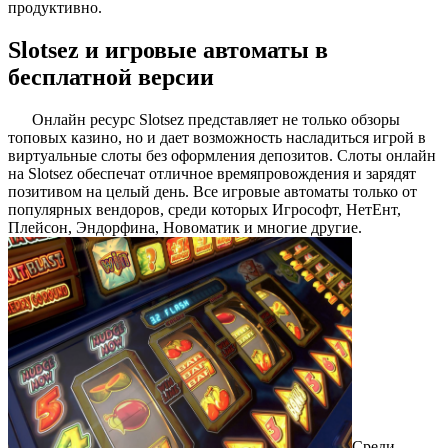
продуктивно.
Slotsez и игровые автоматы в
бесплатной версии
Онлайн ресурс Slotsez представляет не только обзоры
топовых казино, но и дает возможность насладиться игрой в
виртуальные слоты без оформления депозитов. Слоты онлайн
на Slotsez обеспечат отличное времяпровождения и зарядят
позитивом на целый день. Все игровые автоматы только от
популярных вендоров, среди которых Игрософт, НетЕнт,
Плейсон, Эндорфина, Новоматик и многие другие.
Среди