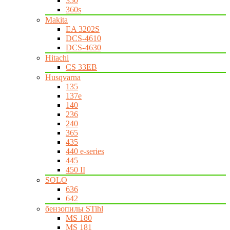
350
360s
Makita
EA 3202S
DCS-4610
DCS-4630
Hitachi
CS 33EB
Husqvarna
135
137e
140
236
240
365
435
440 e-series
445
450 II
SOLO
636
642
бензопилы STihl
MS 180
MS 181