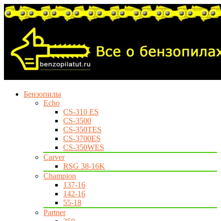
Бензопилы
Echo
CS-310 ES
CS-3500
CS-350TES
CS-3700ES
CS-350WES
Carver
RSG 38-16K
Champion
137-16
142-16
55-18
Partner