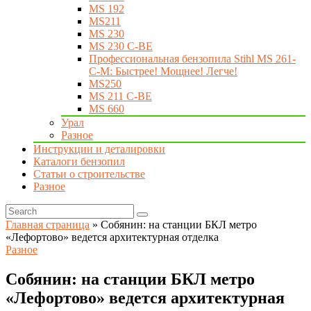
MS 192
MS211
MS 230
MS 230 C-BE
Профессиональная бензопила Stihl MS 261-
C-M: Быстрее! Мощнее! Легче!
MS250
MS 211 C-BE
MS 660
Урал
Разное
Инструкции и деталировки
Каталоги бензопил
Статьи о строительстве
Разное
Главная страница
»
Собянин: на станции БКЛ метро
«Лефортово» ведется архитектурная отделка
Разное
Собянин: на станции БКЛ метро
«Лефортово» ведется архитектурная