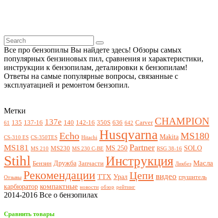
Все про бензопилы Вы найдете здесь! Обзоры самых
популярных бензиновых пил, сравнения и характеристики,
инструкции к бензопилам, деталировки к бензопилам!
Ответы на самые популярные вопросы, связанные с
эксплуатацией и ремонтом бензопил.
Метки
CHAMPION
137e
135
137-16
140
142-16
350S
636
Carver
61
642
Husqvarna
Echo
MS180
Makita
CS-310 ES
CS-350TES
Hitachi
Partner
MS181
MS 250
SOLO
MS230
MS 210
MS 230 C-BE
RSG 38-16
Stihl
Инструкция
Масла
Дружба
Бензин
Запчасти
Ликбез
Рекомендации
Цепи
видео
ТТХ
Урал
глушитель
Отзывы
компактные
карбюратор
новости
обзор
рейтинг
2014-2016 Все о бензопилах
Сравнить товары