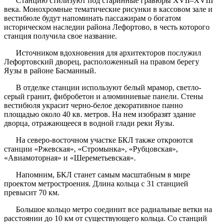
Станцию стилизуют под старинные гравюры ХVII–XVIII
века. Монохромные тематические рисунки в кассовом зале и
вестибюле будут напоминать пассажирам о богатом
историческом наследии района Лефортово, в честь которого
станция получила свое название.
Источником вдохновения для архитекторов послужил
Лефортовский дворец, расположенный на правом берегу
Яузы в районе Басманный.
В отделке станции используют белый мрамор, светло-
серый гранит, фибробетон и алюминиевые панели. Стены
вестибюля украсит черно-белое декоративное панно
площадью около 40 кв. метров. На нем изобразят здание
дворца, отражающееся в водной глади реки Яузы.
На северо-восточном участке БКЛ также откроются
станции «Ржевская», «Стромынка», «Рубцовская»,
«Авиамоторная» и «Шереметьевская».
Напомним, БКЛ станет самым масштабным в мире
проектом метростроения. Длина кольца с 31 станцией
превысит 70 км.
Большое кольцо метро соединит все радиальные ветки на
расстоянии до 10 км от существующего кольца. Со станций