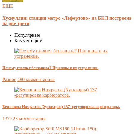
ЕЩЕ
Хуснуллин: станция метро «Лефортово» на БКЛ построена
на две трети
Популярные
Комментарии
Почему глохнет бензопила? Причины и их устранение.
Разное
480 комментариев
Бензопила Husqvarna (Хускварна) 137 -регулировка карбюратора.
137e
23 комментария